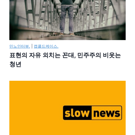
민노인터뷰.
|
캡콜드케이스.
표현의 자유 외치는 꼰대, 민주주의 비웃는
청년