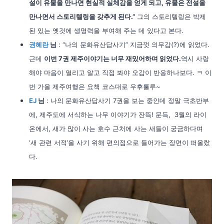
설이 유물을 만나면 현실적 실체감을 얻게 되고, 유물은 전설을
만나면서 스토리텔링을 갖추게 된다.”
그의 스토리텔링은 박제
된 있는 옛것에 생명력을 부여해 주는 데 있다고 본다.
권혜란
님
: “나의 문화유산답사기” 지금껏 의무감(?)에 읽었다.
근데
이번 7권 제주이야기는 너무 재밌어하며 읽었다.
역시 사랑
해야 마음이 열리고 알고 직접 봐야 오감이 반응하나보다. ㅋ 이
번 가을 제주여행은 요책 코스대로 우후룰루~
EJ
님
: 나의 문화유산답사기 7권을 보는 중인데 정말 극초반부
에, 제주도에 서식하는 나무 이야기가 잔뜩! 문득, 3월의 라이
온에서, 새가 많이 사는 호수 근처에 사는 새들이 궁금하다며
‘새 관련 서적’을 사기 위해 편의점으로 들어가는 장면이 떠올랐
다.