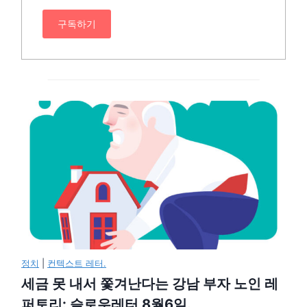
구독하기
정치
|
컨텍스트 레터.
세금 못 내서 쫓겨난다는 강남 부자 노인 레
퍼토리: 슬로우레터 8월6일.