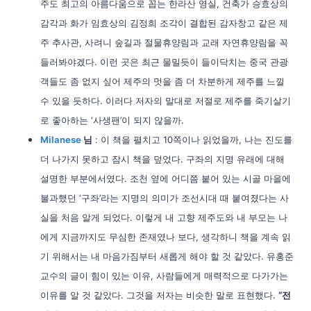
주도 최고의 아름다움으로 꼽는 한라산 영실, 건축가 승효상의
감각과 화가 임효상의 김정희 조각이 결합된 감자창고 같은 제
주 추사관, 사려니 숲길과 절물휴양림과 교래 자연휴양림을 꼭
들러봐야겠다. 이런 곳은 최근 물밀듯이 들이닥치는 중국 관광
객들도 좀 없지 싶어 제주의 멋을 좀 더 차분하게 제주를 느낄
수 있을 듯하다. 이러다 저자의 말대로 저절로 제주를 죽기살기
로 좋아하는 ‘사생팬’이 되지 않을까.
Milanese
님
: 이 책을 펼치고 10쪽이나 읽었을까, 나는 진도를
더 나가지 못하고 잠시 책을 덮었다. 구좌의 지명 유래에 대해
설명한 부분에서였다. 조천 옆에 어디쯤 붙어 있는 시골 마을에
불과했던 ‘구좌’라는 지명의 의미가 조선시대 때 붙여졌다는 사
실을 처음 알게 되었다. 이렇게 내 고향 제주도와 내 부모는 나
에게 지금까지도 무심한 존재였나 보다, 생각하니 책을 계속 읽
기 위해서는 내 마음가짐부터 새롭게 해야 할 것 같았다. 유홍준
교수의 글이 힘이 있는 이유, 사람들에게 매력적으로 다가가는
이유를 알 것 같았다. 그것을 저자는 비슷한 말로 표현했다.
“전