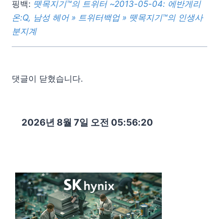
핑백:
뗏목지기™의 트위터 ~2013-05-04: 에반게리
온:Q, 남성 헤어 » 트위터백업 » 뗏목지기™의 인생사
분지계
댓글이 닫혔습니다.
2026년 8월 7일 오전 05:56:22