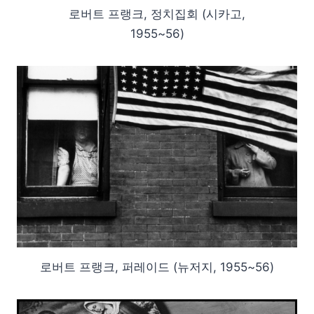
로버트 프랭크, 정치집회 (시카고,
1955~56)
로버트 프랭크, 퍼레이드 (뉴저지, 1955~56)