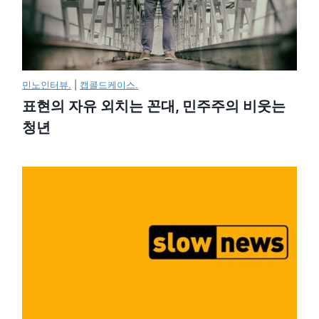
민노인터뷰.
|
캡콜드케이스.
표현의 자유 외치는 꼰대, 민주주의 비웃는
청년