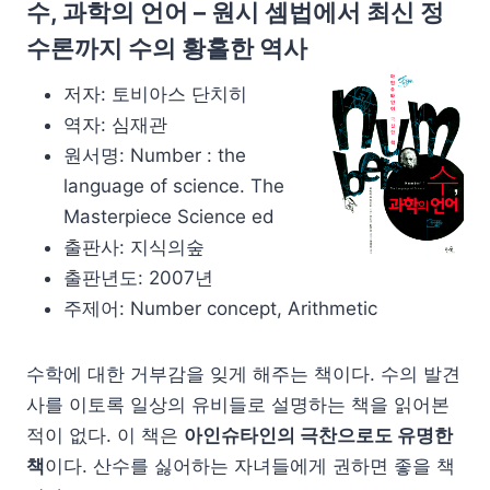
수, 과학의 언어 – 원시 셈법에서 최신 정
수론까지 수의 황홀한 역사
저자: 토비아스 단치히
역자: 심재관
원서명: Number : the
language of science. The
Masterpiece Science ed
출판사: 지식의숲
출판년도: 2007년
주제어: Number concept, Arithmetic
수학에 대한 거부감을 잊게 해주는 책이다. 수의 발견
사를 이토록 일상의 유비들로 설명하는 책을 읽어본
적이 없다. 이 책은
아인슈타인의 극찬으로도 유명한
책
이다. 산수를 싫어하는 자녀들에게 권하면 좋을 책