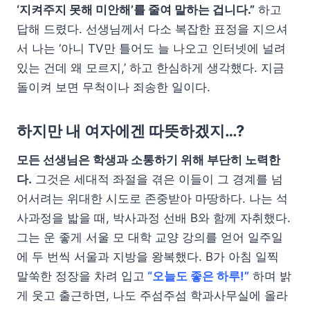
‘지켜주지 못해 미안해’를 줄여 말하는 겁니다.”
하고
답해 드렸다. 선생님께서 다소 복잡한 표정을 지으셔
서 나는 ‘아니 TV만 틀어도 늘 나오고 인터넷에 널려
있는 건데 왜 모르지,’ 하고 한심하게 생각했다. 지금
돌이켜 보면 무척이나 죄송한 일이다.
하지만 내 여자에겐 따뜻하겠지…?
모든 선생님은 학생과 소통하기 위해 부단히 노력한
다.
그것은 세대적 좌절을 겪은 이들이 그 경계를 넘
어서려는 위대한 시도로 존중받아 마땅하다. 나는 석
사과정을 밟을 때, 박사과정 선배 B와 함께 자취했다.
그는 운 좋게 서울 모 대학 교양 강의를 얻어 일주일
에 두 번씩 서울과 지방을 왕복했다. B가 아침 일찍
말쑥한 정장을 차려 입고
“오늘도 좋은 하루!”
하며 밝
게 웃고 출근하면, 나도 주섬주섬 학과사무실에 올라