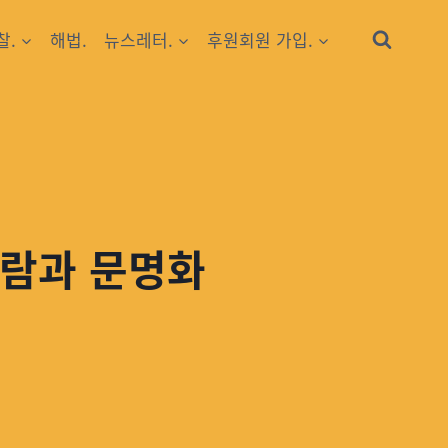
찰.
해법.
뉴스레터.
후원회원 가입.
슬람과 문명화