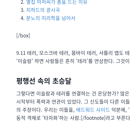
옆집 아저씨가 총을 드는 이유
지하드의 광시곡
분노의 지리학을 넘어서
[/box]
9.11 테러, 모스크바 테러, 뭄바이 테러, 샤를리 엡도 
‘이슬람’ 하면 사람들은 흔히 ‘테러’를 연상한다. 그것
평행선 속의 초승달
그렇다면 이슬람과 테러를 연결하는 건 온당한가? 많은
시작부터 폭력과 연관이 있었다. 그 신도들이 다른 이
의 주장이다. 우리는 이들을,
에드워드 사이드
덕분에, ‘
동적 객체로 ‘타자화’하는 사람.[/footnote]라고 부른다