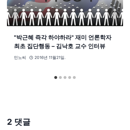
"박근혜 즉각 하야하라" 재미 언론학자
최초 집단행동 – 김낙호 교수 인터뷰
민노씨
2016년 11월21일.
2 댓글