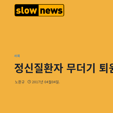
사회
정신질환자 무더기 퇴원
노환규
2017년 04월04일.