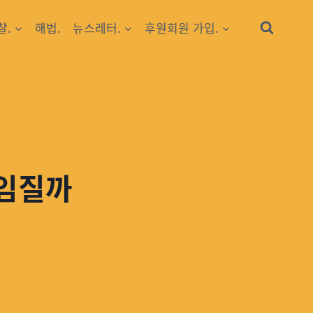
찰.
해법.
뉴스레터.
후원회원 가입.
책임질까