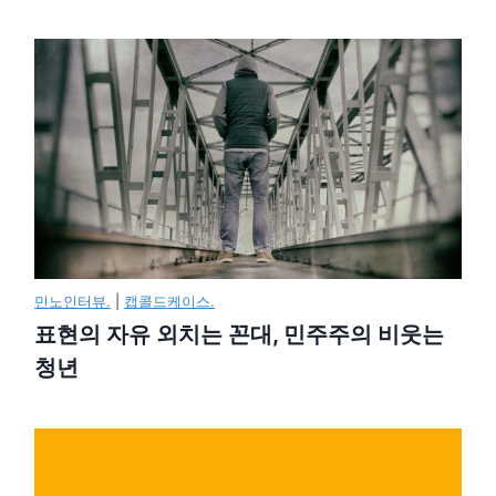
민노인터뷰.
|
캡콜드케이스.
표현의 자유 외치는 꼰대, 민주주의 비웃는
청년