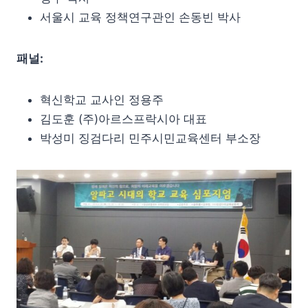
서울시 교육 정책연구관인 손동빈 박사
패널:
혁신학교 교사인 정용주
김도훈 (주)아르스프락시아 대표
박성미 징검다리 민주시민교육센터 부소장