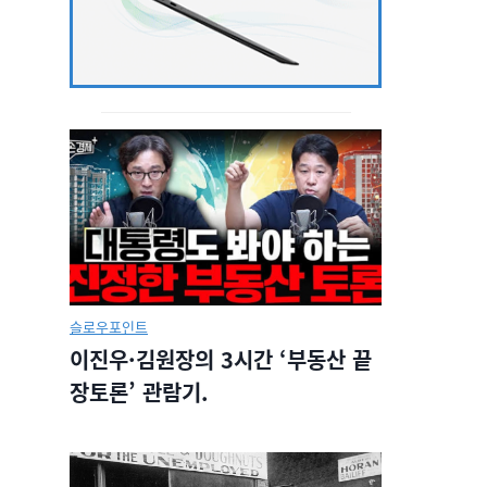
슬로우포인트
이진우·김원장의 3시간 ‘부동산 끝
장토론’ 관람기.