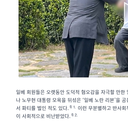
일베 회원들은 오랫동안 도덕적 혐오감을 자극할 만한 
나 노무현 대통령 모욕을 뒤섞은 ‘일베 노란 리본’을 공
🔖⒈
서 파티를 벌인 적도 있다.
이런 무분별하고 반사회적
🔖⒉
이 사회적으로 비난받았다.