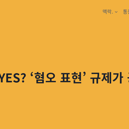
맥락.
통
YES? ‘혐오 표현’ 규제가