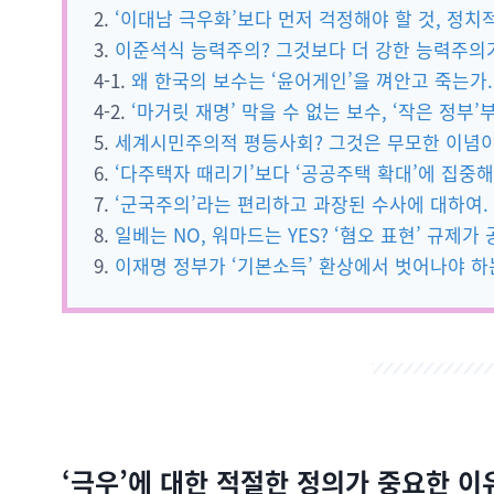
2.
‘이대남 극우화’보다 먼저 걱정해야 할 것, 정치적
3.
이준석식 능력주의? 그것보다 더 강한 능력주의
4-1.
왜 한국의 보수는 ‘윤어게인’을 껴안고 죽는가.
4-2.
‘마거릿 재명’ 막을 수 없는 보수, ‘작은 정부’
5.
세계시민주의적 평등사회? 그것은 무모한 이념이
6.
‘다주택자 때리기’보다 ‘공공주택 확대’에 집중해
7.
‘군국주의’라는 편리하고 과장된 수사에 대하여.
8.
일베는 NO, 워마드는 YES? ‘혐오 표현’ 규제가
9.
이재명 정부가 ‘기본소득’ 환상에서 벗어나야 하
‘극우’에 대한 적절한 정의가 중요한 이