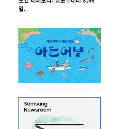
노인 레퍼토리: 슬로우레터 8월6
일.