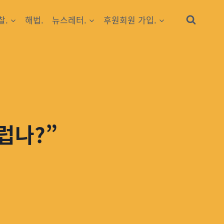
찰.
해법.
뉴스레터.
후원회원 가입.
럽나?”