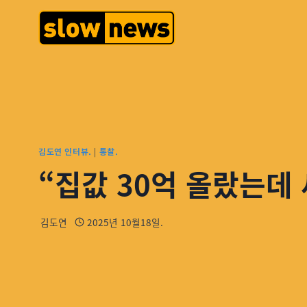
김도연 인터뷰.
|
통찰.
“집값 30억 올랐는데 
김도연
2025년 10월18일.