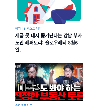
정치
|
컨텍스트 레터.
세금 못 내서 쫓겨난다는 강남 부자
노인 레퍼토리: 슬로우레터 8월6
일.
슬로우포인트