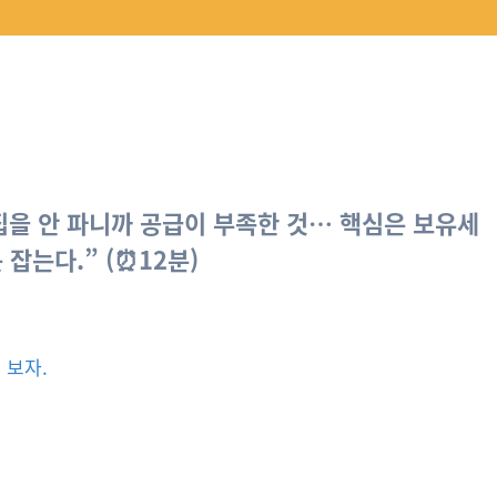
집을 안 파니까 공급이 부족한 것… 핵심은 보유세
못 잡는다.
” (⏰12분)
 보자.
.