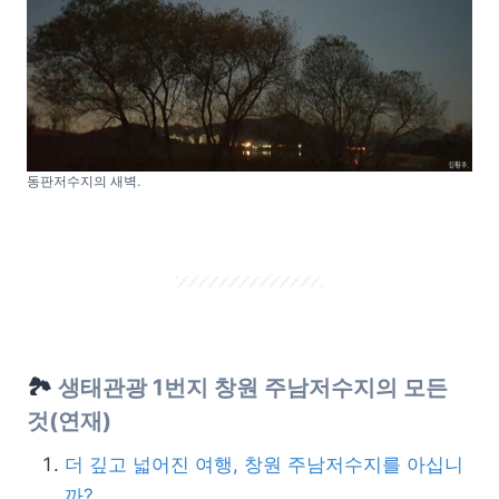
동판저수지의 새벽.
🏞️
생태관광 1번지 창원 주남저수지의 모든
것
(연재)
더 깊고 넓어진 여행, 창원 주남저수지를 아십니
까?