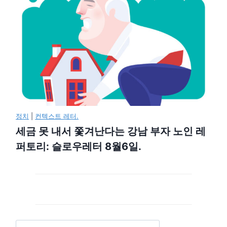
정치
|
컨텍스트 레터.
세금 못 내서 쫓겨난다는 강남 부자 노인 레
퍼토리: 슬로우레터 8월6일.