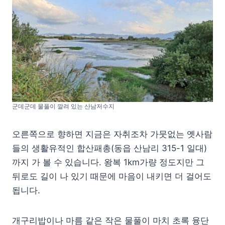
군데군데 물풀이 깔려 있는 산남저수지
오른쪽으로 향하면 지금은 자취조차 가뭇없는 옛사람
들의 생활유적인 합산패총(동읍 산남리 315-1 일대)
까지 가 볼 수 있습니다. 왕복 1km가량 정도지만 그
뒤로도 길이 나 있기 때문에 마음이 내키면 더 걸어도
됩니다.
개구리밥이나 마름 같은 작은 물풀이 마치 초록 융단