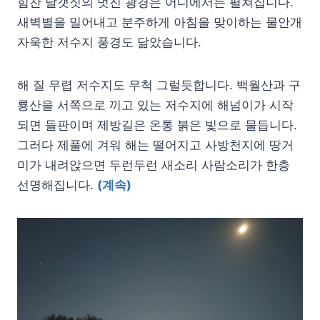
힘찬 날갯짓의 멋진 광경은 어디에서든 펼쳐집니다.
새벽별을 밀어내고 분주하게 아침을 맞이하는 물안개
자욱한 저수지 풍경도 닮았습니다.
해 질 무렵 저수지도 무척 그럴듯합니다. 백월산과 구
룡산을 서쪽으로 끼고 있는 저수지에 해넘이가 시작
되면 들판이며 제방길은 온통 붉은 빛으로 물듭니다.
그러다 제풀에 겨워 해는 떨어지고 사방천지에 땅거
미가 내려앉으면 두런두런 새소리 사람소리가 한층
선명해집니다.
(계속)