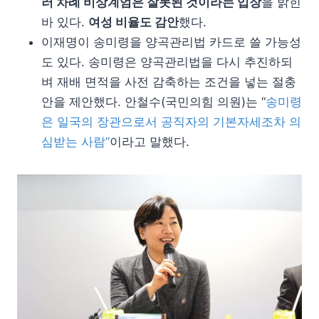
러 차례 비상계엄은 잘못된 것이라는 입장
을 밝힌
바 있다.
여성 비율도 감안
했다.
이재명이 송미령을 양곡관리법 카드로 쓸 가능성
도 있다. 송미령은 양곡관리법을 다시 추진하되
벼 재배 면적을 사전 감축하는 조건을 넣는 절충
안을 제안했다. 안철수(국민의힘 의원)는 “
송미령
은 일국의 장관으로서 공직자의 기본자세조차 의
심받는 사람”
이라고 말했다.