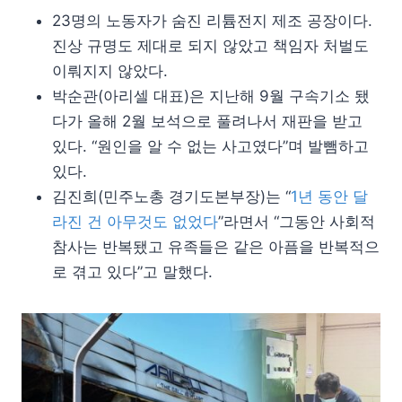
23명의 노동자가 숨진 리튬전지 제조 공장이다.
진상 규명도 제대로 되지 않았고 책임자 처벌도
이뤄지지 않았다.
박순관(아리셀 대표)은 지난해 9월 구속기소 됐
다가 올해 2월 보석으로 풀려나서 재판을 받고
있다. “원인을 알 수 없는 사고였다”며 발뺌하고
있다.
김진희(민주노총 경기도본부장)는 “
1년 동안 달
라진 건 아무것도 없었다
”라면서 “그동안 사회적
참사는 반복됐고 유족들은 같은 아픔을 반복적으
로 겪고 있다”고 말했다.