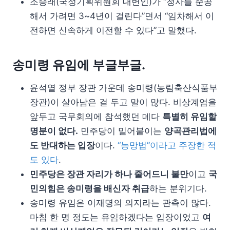
조승래(국정기획위원회 대변인)가 “청사를 준공
해서 가려면 3~4년이 걸린다”면서 “임차해서 이
전하면 신속하게 이전할 수 있다”고 말했다.
송미령 유임에 부글부글.
윤석열 정부 장관 가운데 송미령(농림축산식품부
장관)이 살아남은 걸 두고 말이 많다. 비상계엄을
앞두고 국무회의에 참석했던 데다
특별히 유임할
명분이 없다.
민주당이 밀어붙이는
양곡관리법에
도 반대하는 입장
이다.
“농망법”이라고 주장한 적
도 있다
.
민주당은 장관 자리가 하나 줄어드니 불만
이고
국
민의힘은 송미령을 배신자 취급
하는 분위기다.
송미령 유임은 이재명의 의지라는 관측이 많다.
마침 한 명 정도는 유임하겠다는 입장이었고
여