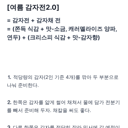
[
여름 감자전2.0]
= 감자전 + 감자채 전
= (쫀득 식감 + 맛-소금, 캐러멜라이즈 양파,
연두) + (크리스피 식감 + 맛-감자향)
⒈
적당량의 감자(2인 기준 4개)를 깎아 두 부분으로
나눠 준비한다.
⒉
한쪽은 감자를 얇게 썰어 채쳐서 물에 담가 전분기
를 빼서 준비해 두자. 채칼을 써도 좋다.
⒊
다른 한쪽은 감자를 적당히 잘라 믹서에 갈 예정이