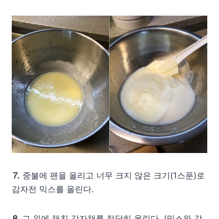
⒎
중불에 팬을 올리고 너무 크지 않은 크기(1스푼)로
감자전 믹스를 올린다.
⒏
그 위에 채친 감자채를 적당히 올린다. (믹스와 감