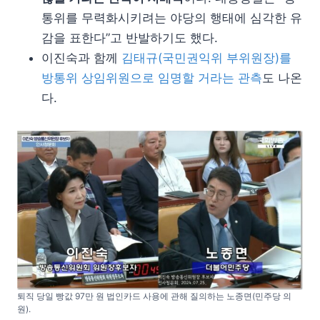
통위를 무력화시키려는 야당의 행태에 심각한 유
감을 표한다”고 반발하기도 했다.
이진숙과 함께
김태규(국민권익위 부위원장)를
방통위 상임위원으로 임명할 거라는 관측
도 나온
다.
퇴직 당일 빵값 97만 원 법인카드 사용에 관해 질의하는 노종면(민주당 의
원).