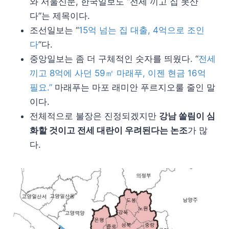
와 서울신문, 한국일보도 “전세 끼고 집 못산
다”는 제목이다.
조선일보는 “
15억 넘는 집 대출, 4억으로 조인
다
”다.
중앙일보는 좀 더 구체적인 숫자를 띄웠다. “
전세
끼고 8억에 사던 59㎡ 마래푸, 이젠 현금 16억
필요.”
마래푸는 마포 래미안 푸르지오룰 줄인 말
이다.
전체적으로 불장은 진정되겠지만
강남 쏠림이 심
화할 것이고 전세 대란이 우려된다는 논조
가 많
다.