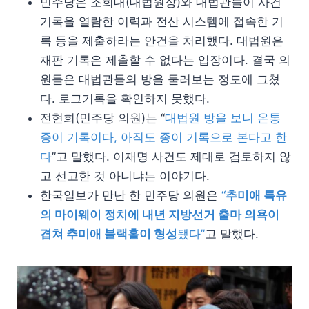
민주당은 조희대(대법원장)와 대법관들이 사건
기록을 열람한 이력과 전산 시스템에 접속한 기
록 등을 제출하라는 안건을 처리했다. 대법원은
재판 기록은 제출할 수 없다는 입장이다. 결국 의
원들은 대법관들의 방을 둘러보는 정도에 그쳤
다. 로그기록을 확인하지 못했다.
전현희(민주당 의원)는 “
대법원 방을 보니 온통
종이 기록이다, 아직도 종이 기록으로 본다고 한
다
”고 말했다. 이재명 사건도 제대로 검토하지 않
고 선고한 것 아니냐는 이야기다.
한국일보가 만난 한 민주당 의원은
“
추미애 특유
의 마이웨이 정치에 내년 지방선거 출마 의욕이
겹쳐 추미애 블랙홀이 형성
됐다”
고 말했다.