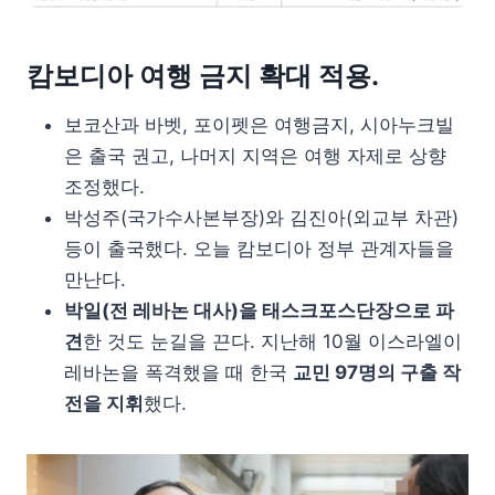
캄보디아 여행 금지 확대 적용.
보코산과 바벳, 포이펫은 여행금지, 시아누크빌
은 출국 권고, 나머지 지역은 여행 자제로 상향
조정했다.
박성주(국가수사본부장)와 김진아(외교부 차관)
등이 출국했다. 오늘 캄보디아 정부 관계자들을
만난다.
박일(전 레바논 대사)을 태스크포스단장으로 파
견
한 것도 눈길을 끈다. 지난해 10월 이스라엘이
레바논을 폭격했을 때 한국
교민 97명의 구출 작
전을 지휘
했다.