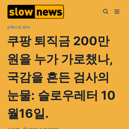
컨텍스트 레터.
쿠팡 퇴직금 200만
원을 누가 가로챘나,
국감을 흔든 검사의
눈물: 슬로우레터 10
월16일.