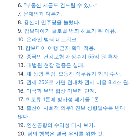
“부동산 세금도 건드릴 수 있다.”
문재인과 다른가.
용산이 민주당을 눌렀다.
캄보디아가 글로벌 범죄 허브가 된 이유.
온라인 범죄 네트워크.
캄보디아 여행 금지 확대 적용.
중국인 건강보험 재정수지 55억 원 흑자.
대법원 현장 검증은 실패.
채 상병 특검, 오동진 직무유기 혐의 수사.
관세 25%로 가면 현대차 관세 비용 8.4조 원.
미국과 무역 협상 마무리 단계.
희토류 1톤에 방사성 폐기물 1톤.
출산이 사회적 의무? 진보 성향일수록 반대
많다.
인천공항의 수익성 다시 보기.
닭의 행복은 결국 우리를 위한 것.