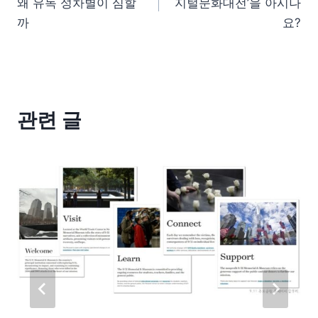
왜 유독 성차별이 심할
지털문화대전’을 아시나
까
요?
관련 글