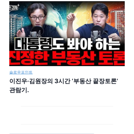
슬로우포인트
이진우·김원장의 3시간 ‘부동산 끝장토론’
관람기.