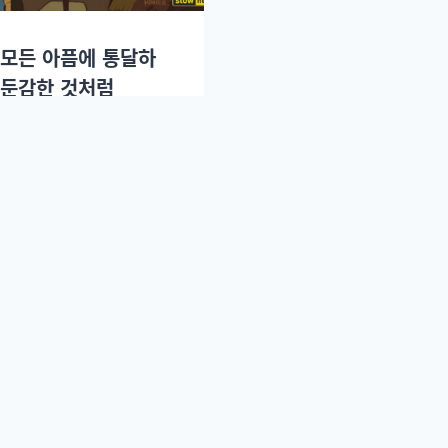
 모든 아픔에 통달하
 둔감한 것처럼
2019년 11월01일.
End of content
 편집인: 강성모. | 등록번호: 서울-아55040.
로우뉴스. | 사업자 등록 : 731-86-02969 | 전화 : 0507-1328
책임자: 박용성. |
서비스 이용 약관.
|
청소년보호정책.
|
개인정