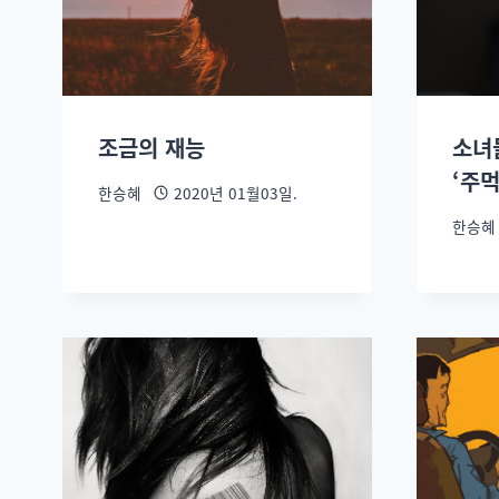
조금의 재능
소녀
‘주먹
한승혜
2020년 01월03일.
한승혜