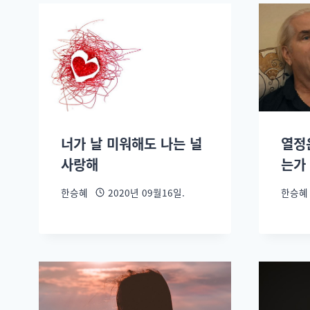
너가 날 미워해도 나는 널
열정
사랑해
는가
한승혜
2020년 09월16일.
한승혜