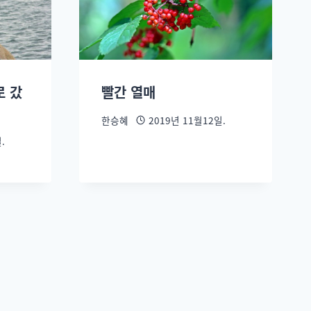
로 갔
빨간 열매
한승혜
2019년 11월12일.
.