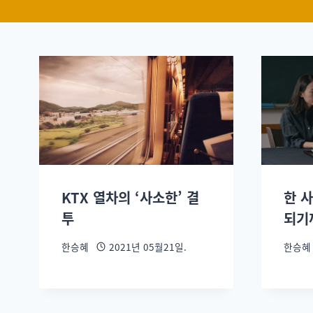
KTX 열차의 ‘사소한’ 결
한 
투
되기
한승혜
2021년 05월21일.
한승혜