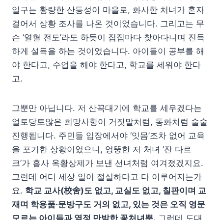
일구는 황량한 산등성이 마을로, 화사한 처녀가 혼자
걸어서 상황 조사를 나온 것이었습니다. 그리고는 무
슨 ‘열혈 전도’라도 하듯이 집집마다 찾아다니며 진득
하게 설득을 하는 것이었습니다. 아이들이 공부를 해
야 한다고, 수업을 해야 한다고, 학교를 세워야 한다
고.
그뿐만 아닙니다. 저 산꼭대기에 학교를 세우겠다는
얼토당토않은 희망사항이 거짓말처럼, 동화처럼 술술
진행됩니다. 주민들 입장에서야 ‘잇몸’조차 없어 교육
을 포기한 상황이었으니, 엉뚱한 저 처녀 ‘잔 다르
크’가 흡사 옥황상제가 보낸 선녀처럼 여겨졌겠지요.
그런데 어디 세상 일이 절실하다고 다 이루어지는가
요.
학교 교사(校舍)도 없고, 교실도 없고, 칠판이며 교
재며 학용품·문방구도 거의 없고, 있는 것은 오직 영문
모르는 아이들과 열정 만발한 꽃처녀뿐.
그런데 도대