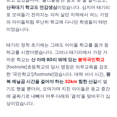
르고 있었습니다. ‘홈스쿨링’은 꿈도 못 꿀 일이었고,
산꼭대기 학교도 언감생심
이었습니다. 심지어 태기리
로 모여들기 전까지는 각자 살던 지역에서 여느 가정
의 아이들처럼 무난히 학교에 다니던 학생들이 태반
이었습니다.
태기리 정착 초기에는 그래도 아이들 학교를 옮겨 등
하교를 시켰더랬습니다. 그러나 태기리에서 가장 가
까운 학교는
산 아래 80리 밖에 있는
봉덕국민학교
[footnote]초등학교의 당시 명칭은 의무교육을 강조
한 ‘국민학교’[/footnote]였습니다. 대략 서너 시간,
왕
복 예닐곱 시간을 걸어야 하는
32km
험한 산길
이 멀
기도 했을 뿐더러, 오며가며 지친 아이들은 등교 중간
에 골짜기로 내빼어 머루·다래와 ‘결석’을 맞바꾸기 십
상이었습니다.