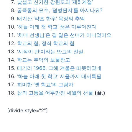
낯설고 신기한 강원도의 ‘제5 계절’
궁즉통의 묘수, ‘덤벙짠지’를 아시나요?
태기산 ‘약초 한우’ 목장의 추억
‘하늘 아래 첫 학교’ 꿈은 이루어진다
‘처녀 선생님’은 길 잃은 선녀가 아니었어요
학교의 힘, 정식 학교의 힘
‘시작이 반’이라는 만고의 진실
학교는 추억의 보물창고
태기리 1966, 그해 겨울은 따뜻하였네
‘하늘 아래 첫 학교’ 서울까지 대서특필
희미한 ‘옛 학교’의 그림자
삶의 고통을 어루만진 세월의 선물
(끝.)
[divide style=”2″]