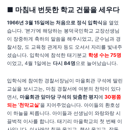
■ 마침내 번듯한 학교 건물을 세우다
1966년 3월 15일에는 처음으로 정식 입학식
을 열었
습니다. ‘본가’에 해당하는 봉덕국민학교 교장선생님
이 장중하게 축하의 말씀을 해주시었고, 군수님과 경
찰서장, 도 교육청 관계자 등도 오셔서 자리를 빛내주
셨습니다. 입학식에 참석한 태기분교
학생 수는 75명
이었고, 4월 1일에는
다시 84명
으로 늘어났습니다.
입학식에 참여한 경찰서장님이 마을회관 구석에 딸린
교실을 보시고는, 마침 경찰서에 여분의 천막이 있다
면서,
마을회관 앞마당 구석의 맞춤한 평지
에
30평쯤
되는 ‘천막교실’
을 지어주었습니다. 아이들의 환호성
이 하늘을 찌릅니다. 아이들과 선생님이 와랑와랑 시
끌벅적 이사를 합니다. 태기리 마을학교의 첫 번째 이
사입니다. 이사래야 칠판 옮기고, 책상 옮기고, 잡동