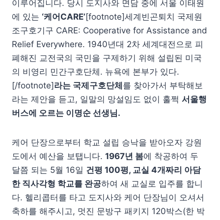
이루어집니다. 당시 도지사와 면담 중에 서울 이태원
에 있는
‘케어CARE’
[footnote]세계빈곤퇴치 국제원
조구호기구 CARE: Cooperative for Assistance and
Relief Everywhere. 1940년대 2차 세계대전으로 피
폐해진 교전국의 국민을 구제하기 위해 설립된 미국
의 비영리 민간구호단체. 뉴욕에 본부가 있다.
[/footnote]
라는 국제구호단체
를 찾아가서 부탁해보
라는 제안을 듣고, 일말의 망설임도 없이 훌쩍
서울행
버스에 오르는 이명순 선생님.
케어 단장으로부터 학교 설립 승낙을 받아오자 강원
도에서 예산을 보탭니다.
1967년 봄
에 착공하여 두
달쯤 되는 5월 16일
건평 100평, 교실 4개짜리 아담
한 직사각형 학교를 완공
하여 새 교실로 입주를 합니
다. 헬리콥터를 타고 도지사와 케어 단장님이 오셔서
축하를 해주시고, 멋진 문방구 패키지 120박스(한 박