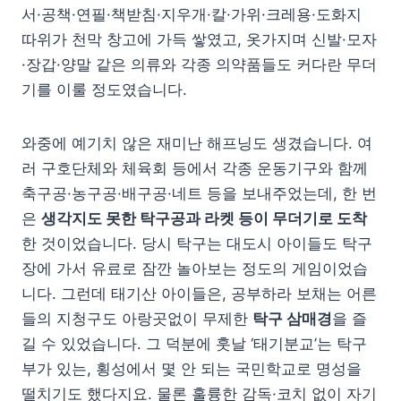
서·공책·연필·책받침·지우개·칼·가위·크레용·도화지
따위가 천막 창고에 가득 쌓였고, 옷가지며 신발·모자
·장갑·양말 같은 의류와 각종 의약품들도 커다란 무더
기를 이룰 정도였습니다.
와중에 예기치 않은 재미난 해프닝도 생겼습니다. 여
러 구호단체와 체육회 등에서 각종 운동기구와 함께
축구공·농구공·배구공·네트 등을 보내주었는데, 한 번
은
생각지도 못한 탁구공과 라켓 등이 무더기로 도착
한 것이었습니다. 당시 탁구는 대도시 아이들도 탁구
장에 가서 유료로 잠깐 놀아보는 정도의 게임이었습
니다. 그런데 태기산 아이들은, 공부하라 보채는 어른
들의 지청구도 아랑곳없이 무제한
탁구 삼매경
을 즐
길 수 있었습니다. 그 덕분에 훗날 ‘태기분교’는 탁구
부가 있는, 횡성에서 몇 안 되는 국민학교로 명성을
떨치기도 했다지요. 물론 훌륭한 감독·코치 없이 자기