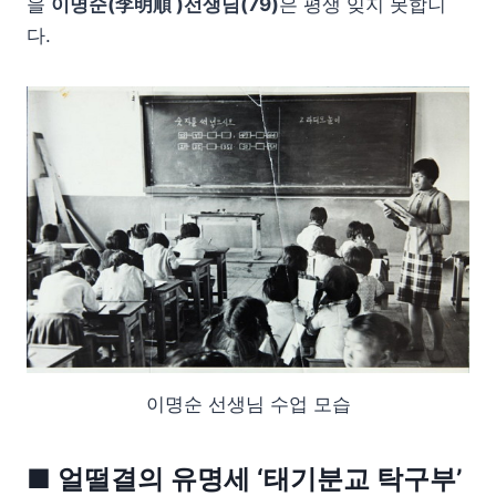
을
이명순(李明順 )선생님(79)
은 평생 잊지 못합니
다.
이명순 선생님 수업 모습
■ 얼떨결의 유명세 ‘태기분교 탁구부’