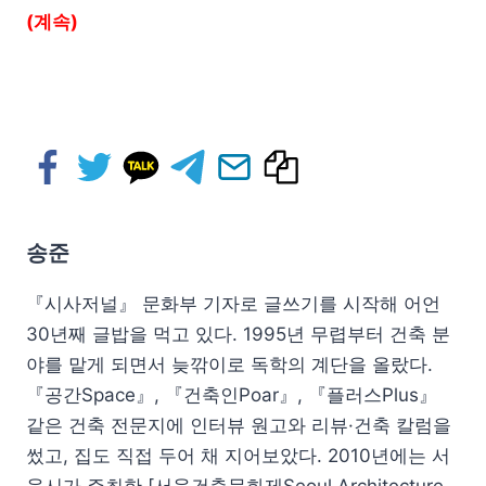
(계속)
송준
『시사저널』 문화부 기자로 글쓰기를 시작해 어언
30년째 글밥을 먹고 있다. 1995년 무렵부터 건축 분
야를 맡게 되면서 늦깎이로 독학의 계단을 올랐다.
『공간Space』, 『건축인Poar』, 『플러스Plus』
같은 건축 전문지에 인터뷰 원고와 리뷰·건축 칼럼을
썼고, 집도 직접 두어 채 지어보았다. 2010년에는 서