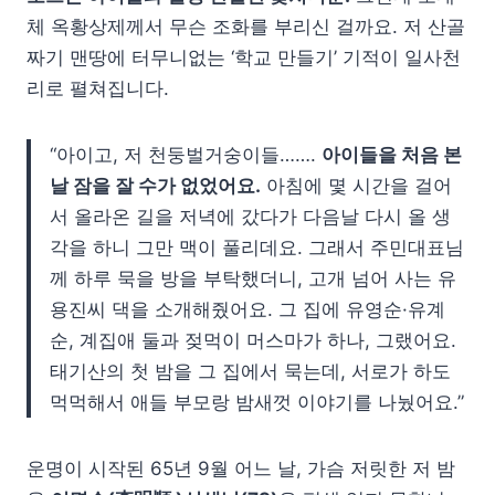
체 옥황상제께서 무슨 조화를 부리신 걸까요. 저 산골
짜기 맨땅에 터무니없는 ‘학교 만들기’ 기적이 일사천
리로 펼쳐집니다.
“아이고, 저 천둥벌거숭이들…….
아이들을 처음 본
날 잠을 잘 수가 없었어요.
아침에 몇 시간을 걸어
서 올라온 길을 저녁에 갔다가 다음날 다시 올 생
각을 하니 그만 맥이 풀리데요. 그래서 주민대표님
께 하루 묵을 방을 부탁했더니, 고개 넘어 사는 유
용진씨 댁을 소개해줬어요. 그 집에 유영순·유계
순, 계집애 둘과 젖먹이 머스마가 하나, 그랬어요.
태기산의 첫 밤을 그 집에서 묵는데, 서로가 하도
먹먹해서 애들 부모랑 밤새껏 이야기를 나눴어요.”
운명이 시작된 65년 9월 어느 날, 가슴 저릿한 저 밤