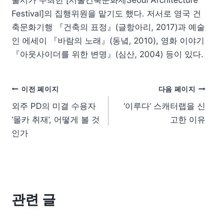
울시가 주최한 [서울건축문화제Seoul Architecture
Festival]의 집행위원을 맡기도 했다. 저서로 영국 건
축문화기행 『건축의 표정』(글항아리, 2017)과 예술
인 에세이 『바람의 노래』(동녘, 2010), 영화 이야기
『아웃사이더를 위한 변명』(심산, 2004) 등이 있다.
이전 페이지
다음 페이지
외주 PD의 미결 수용자
‘이루다’ 스캐터랩을 신
‘몰카 취재’, 어떻게 볼 것
고한 이유
인가
관련 글