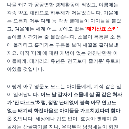
나물 캐기가 공공연한 경제활동이 되었고, 여름에는
각종 약초 채집으로 하루해가 저물었습니다. 가을에
는 으름과 머루·다래 등 각종 열매들이 아이들을 불렀
고, 겨울에는 세계 어느 곳에도 없는
‘태기산표 스키’
놀이로 시간가는 줄 몰랐습니다. 소몰이 목동은 소 등
에 올라타고 흘러가는 구름을 보며 세월을 흘려보냈
지요. 아직 ‘미래’에 대한 개념이 없는 천진난만한 아
이들에게, 태기리의 유년은 ‘천국보다 즐거운’ 유토피
아였을 것입니다.
이렇게 아무 영문도 모르는 아이들에게, 기적 같은 일
이 일어납니다.
어느 날 갑자기 스물네 살 꽃 같은 처자
가 ‘잔 다르크’처럼, 정말 난데없이 불쑥 아무 연고도
없는 태기리 화전마을로 아이들을 가르치겠다며 찾아
온 것
입니다. 세상에나 겁도 없이, 호랑이·멧돼지 출
몰하는 산골짜기를 지나, 우락부락 남정네들이 화전