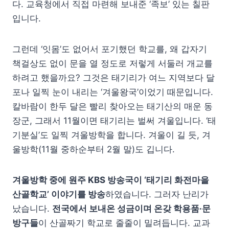
다. 교육청에서 직접 마련해 보내준 ‘족보’ 있는 칠판
입니다.
그런데 ‘잇몸’도 없어서 포기했던 학교를, 왜 갑자기
책걸상도 없이 문을 열 정도로 저렇게 서둘러 개교를
하려고 했을까요? 그것은 태기리가 여느 지역보다 달
포나 일찍 눈이 내리는 ‘겨울왕국’이었기 때문입니다.
칼바람이 한두 달은 빨리 찾아오는 태기산의 매운 동
장군, 그래서 11월이면 태기리는 벌써 겨울입니다. ‘태
기분실’도 일찍 겨울방학을 합니다. 겨울이 길 듯, 겨
울방학(11월 중하순부터 2월 말)도 깁니다.
겨울방학 중에 원주 KBS 방송국이 ‘태기리 화전마을
산골학교’ 이야기를 방송
하였습니다. 그러자 난리가
났습니다.
전국에서 보내온 성금이며 온갖 학용품·문
방구들
이 산골짜기 학교로 줄줄이 밀려듭니다. 교과