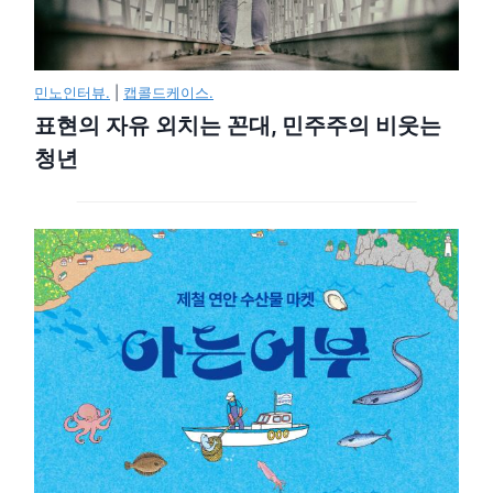
민노인터뷰.
|
캡콜드케이스.
표현의 자유 외치는 꼰대, 민주주의 비웃는
청년