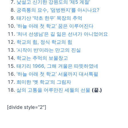
낯설고 신기한 강원도의 ‘제5 계절’
궁즉통의 묘수, ‘덤벙짠지’를 아시나요?
태기산 ‘약초 한우’ 목장의 추억
‘하늘 아래 첫 학교’ 꿈은 이루어진다
‘처녀 선생님’은 길 잃은 선녀가 아니었어요
학교의 힘, 정식 학교의 힘
‘시작이 반’이라는 만고의 진실
학교는 추억의 보물창고
태기리 1966, 그해 겨울은 따뜻하였네
‘하늘 아래 첫 학교’ 서울까지 대서특필
희미한 ‘옛 학교’의 그림자
삶의 고통을 어루만진 세월의 선물
(끝.)
[divide style=”2″]