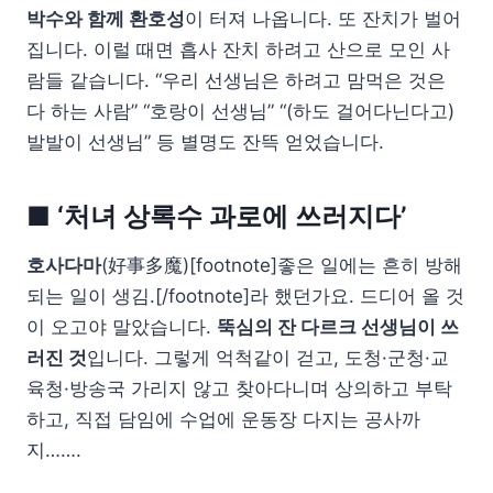
박수와 함께 환호성
이 터져 나옵니다. 또 잔치가 벌어
집니다. 이럴 때면 흡사 잔치 하려고 산으로 모인 사
람들 같습니다. “우리 선생님은 하려고 맘먹은 것은
다 하는 사람” “호랑이 선생님” “(하도 걸어다닌다고)
발발이 선생님” 등 별명도 잔뜩 얻었습니다.
■ ‘처녀 상록수 과로에 쓰러지다’
호사다마
(好事多魔)[footnote]좋은 일에는 흔히 방해
되는 일이 생김.[/footnote]라 했던가요. 드디어 올 것
이 오고야 말았습니다.
뚝심의 잔 다르크 선생님이 쓰
러진 것
입니다. 그렇게 억척같이 걷고, 도청·군청·교
육청·방송국 가리지 않고 찾아다니며 상의하고 부탁
하고, 직접 담임에 수업에 운동장 다지는 공사까
지…….