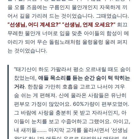
을 오를 즈음에는 구름인지 물안개인지 자욱하게 끼
어서 길을 가리려 드는 것이었습니다. 그때였습니다.
“선생님, 어디 계세요?” “선생님, 언제 오세요?”
희끄
무레한 물안개 너머로 입을 맞춘 아이들의 함성이 메
아리가 되어 무슨 돌림노래처럼 울렁울렁 울려 퍼지
는 것이었습니다.
“태기산이 하도 가팔라서 평소 오르내릴 때도 숨이
찼었는데,
애들 목소리를 듣는 순간 숨이 턱 막히는
거라
. 한참을 가만히 호흡을 고르고 나서야 겨우
숨 쉬는 게 편해져. 산에 올라온 사람들은 유난히
편부모 가정이 많았어요. 60%가량이 편부모였어.
그 바람에 사랑을 충분히 못 받고 자라서인지, 아
이들이 눈치를 보고 수줍어하고 그랬어요. 아이고,
내 새끼들……. 마지막 고개를 올라서면서 ‘선생님
왔다!’ 하니까 애들이 우르르 달려와서 매달려. 덩