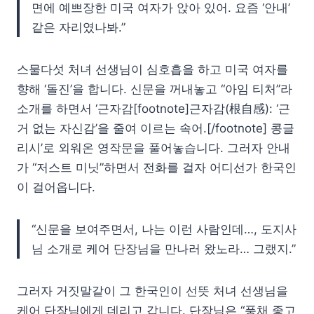
면에 예쁘장한 미국 여자가 앉아 있어. 요즘 ‘안내’
같은 자리였나봐.”
스물다섯 처녀 선생님이 심호흡을 하고 미국 여자를
향해 ‘돌진’을 합니다. 신문을 꺼내놓고 “아임 티처”라
소개를 하면서 ‘근자감[footnote]근자감(根自感): ‘근
거 없는 자신감’을 줄여 이르는 속어.[/footnote] 콩글
리시’로 외워온 영작문을 풀어놓습니다. 그러자 안내
가 “저스트 미닛”하면서 전화를 걸자 어디선가 한국인
이 걸어옵니다.
“신문을 보여주면서, 나는 이런 사람인데…, 도지사
님 소개로 케어 단장님을 만나러 왔노라… 그랬지.”
그러자 거짓말같이 그 한국인이 선뜻 처녀 선생님을
케어 단장님에게 데리고 갑니다. 단장님은 “풍채 좋고