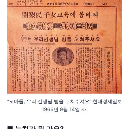
“꼬마들, 우리 선생님 병을 고쳐주셔요” 현대경제일보
1966년 9월 14일 자.
■ 눈치가 뭔 가요?