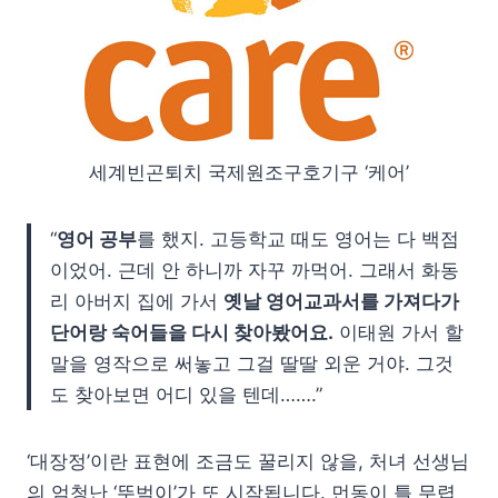
세계빈곤퇴치 국제원조구호기구 ‘케어’
“
영어 공부
를 했지. 고등학교 때도 영어는 다 백점
이었어. 근데 안 하니까 자꾸 까먹어. 그래서 화동
리 아버지 집에 가서
옛날 영어교과서를 가져다가
단어랑 숙어들을 다시 찾아봤어요.
이태원 가서 할
말을 영작으로 써놓고 그걸 딸딸 외운 거야. 그것
도 찾아보면 어디 있을 텐데…….”
‘대장정’이란 표현에 조금도 꿀리지 않을, 처녀 선생님
의 엄청난 ‘뚜벅이’가 또 시작됩니다. 먼동이 틀 무렵