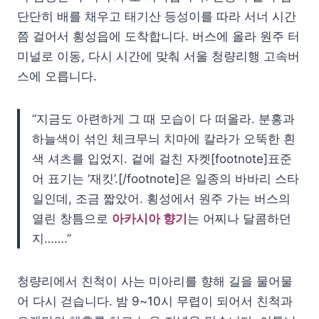
단단히 배를 채우고 태기산 등성이를 따라 서너 시간
쯤 걸어서 횡성읍에 도착합니다. 버스에 올라 원주 터
미널로 이동, 다시 시간에 맞춰 서울 청량리행 고속버
스에 오릅니다.
“지금도 아련하게 그 때 모습이 다 떠올라. 분홍과
하늘색이 섞인 체크무늬 치마에 칼라가 오뚝한 흰
색 셔츠를 입었지. 겉에 걸친 자켓[footnote]표준
어 표기는 ‘재킷’.[/footnote]은 일종의 바바리 스타
일인데, 조금 짧았어. 횡성에서 원주 가는 버스의
열린 창틈으로
아카시아 향기
는 어찌나 달콤하던
지…….”
청량리에서 친척이 사는 미아리를 향해 길을 물어물
어 다시 걷습니다. 밤 9~10시 무렵이 되어서 친척과