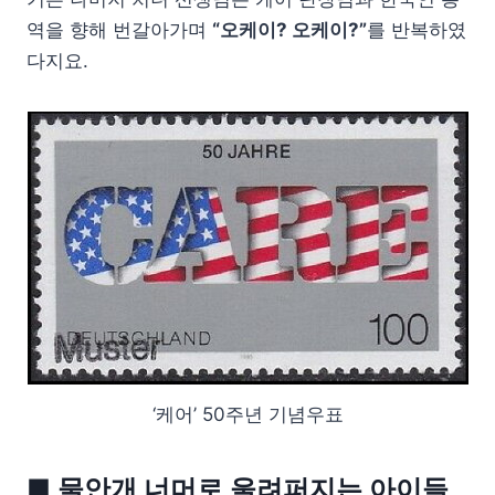
역을 향해 번갈아가며
“오케이? 오케이?”
를 반복하였
다지요.
‘케어’ 50주년 기념우표
■ 물안개 너머로 울려퍼지는 아이들