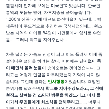
훤칠하며 인자해 보이는 미국인”이었습니다. 한국인
통역의 도움을 받아, 자초지종을 풀어놓습니다.
1,200m 산꼭대기에 대규모 화전마을이 있는데…, 박
대통령이 주도적으로 추진하는 국책사업인데…, 원조
받는 지역의 아이들 84명이 가건물에서 임시로 수업
을…, 그러니 학교를 지어주십사…….
차츰 떨리는 가슴도 진정이 되고 혀도 풀려서 이제 좀
설명다운 설명을 하려는 찰나, 이번에는
난데없이 목
이 메면서 울컥 눈물
이 솟아오르는 것이었습니다. 그
리고는 어떻게 면담을 마무리했는지 기억이 나지 않
습니다. 그런데 결과는
만사형통
이었습니다. 격앙된
분위기를 달래주면서
학교를 지어주겠노라고, 그 전에
현장도 살펴볼 겸 조만간 방문을 하겠노라고, 어서 돌
아가서 주민들에게 희소식을 전해주라고…….
너무나
기쁜 나머지 처녀 선생님은 케어 단장님과 한국인 통