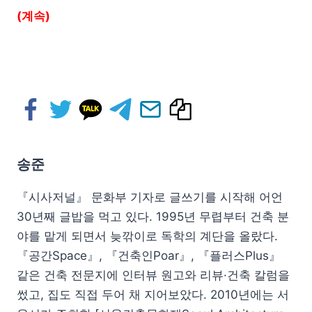
(계속)
송준
『시사저널』 문화부 기자로 글쓰기를 시작해 어언
30년째 글밥을 먹고 있다. 1995년 무렵부터 건축 분
야를 맡게 되면서 늦깎이로 독학의 계단을 올랐다.
『공간Space』, 『건축인Poar』, 『플러스Plus』
같은 건축 전문지에 인터뷰 원고와 리뷰·건축 칼럼을
썼고, 집도 직접 두어 채 지어보았다. 2010년에는 서