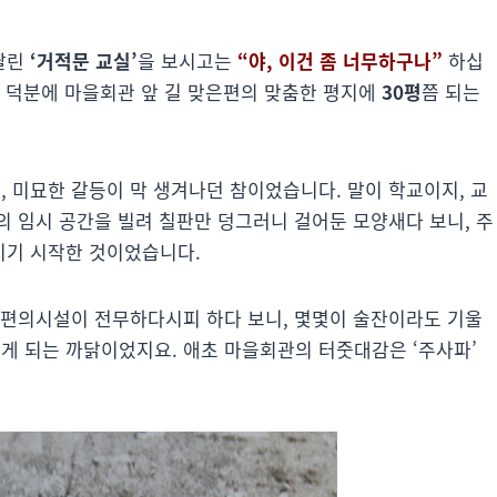
딸린
‘거적문 교실’
을 보시고는
“야, 이건 좀 너무하구나”
하십
. 덕분에 마을회관 앞 길 맞은편의 맞춤한 평지에
30평
쯤 되는
 미묘한 갈등이 막 생겨나던 참이었습니다. 말이 학교이지, 교
의 임시 공간을 빌려 칠판만 덩그러니 걸어둔 모양새다 보니, 주
지기 시작한 것이었습니다.
 편의시설이 전무하다시피 하다 보니, 몇몇이 술잔이라도 기울
 되는 까닭이었지요. 애초 마을회관의 터줏대감은 ‘주사파’