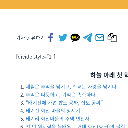
기사 공유하기
[divide style=”2″]
하늘 아래 첫 
세월은 추억을 남기고, 학교는 사랑을 남기다
추억은 따뜻하고, 기억은 촉촉하다
“태기산에 가면 밥도 공짜, 집도 공짜”
태기산 화전 마을의 창세기
태기리 화전마을의 주택 변천사
천 년 원시림을 불태우는 거대 화전(火田)의 불길