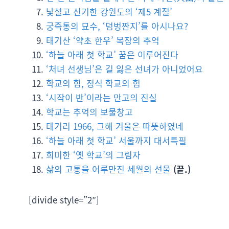
낯설고 신기한 강원도의 ‘제5 계절’
궁즉통의 묘수, ‘덤벙짠지’를 아시나요?
태기산 ‘약초 한우’ 목장의 추억
‘하늘 아래 첫 학교’ 꿈은 이루어진다
‘처녀 선생님’은 길 잃은 선녀가 아니었어요
학교의 힘, 정식 학교의 힘
‘시작이 반’이라는 만고의 진실
학교는 추억의 보물창고
태기리 1966, 그해 겨울은 따뜻하였네
‘하늘 아래 첫 학교’ 서울까지 대서특필
희미한 ‘옛 학교’의 그림자
삶의 고통을 어루만진 세월의 선물
(끝.)
[divide style=”2″]