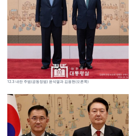
12.3 내란 주범(공동정범) 윤석열과 김용현(오른쪽)