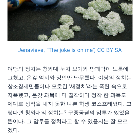
Jenavieve, “The joke is on me”, CC BY SA
여당의 정치는 청와대 눈치 보기와 방패막이 노릇에
그쳤고, 온갖 억지와 망언만 난무했다. 야당의 정치는
창조경제만큼이나 모호한 ‘새정치’라는 폭탄 속으로
자폭했고, 온갖 과목에 다 집착하다 정착 한 과목도
제대로 성적을 내지 못한 나쁜 학생 코스프레였다. 그
렇다면 청와대의 정치는? 구중궁궐의 암투가 있었을
뿐이다. 그 암투를 정치라고 할 수 있을지는 잘 모르
겠다.