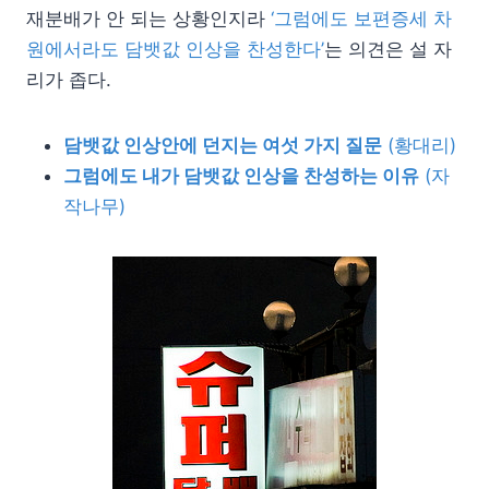
재분배가 안 되는 상황인지라
‘그럼에도 보편증세 차
원에서라도 담뱃값 인상을 찬성한다’
는 의견은 설 자
리가 좁다.
담뱃값 인상안에 던지는 여섯 가지 질문
(황대리)
그럼에도 내가 담뱃값 인상을 찬성하는 이유
(자
작나무)