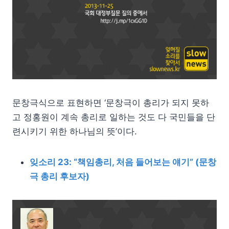
문창극식으로 표현하면 ‘문창극이 총리가 되지 못하
고 정홍원이 계속 총리로 일하는 것도 다 국민들을 단
련시키기 위한 하나님의 뜻’이다.
잊소리 23: “책임총리, 처음 들어보는 얘기” (문창
극 총리 후보자)