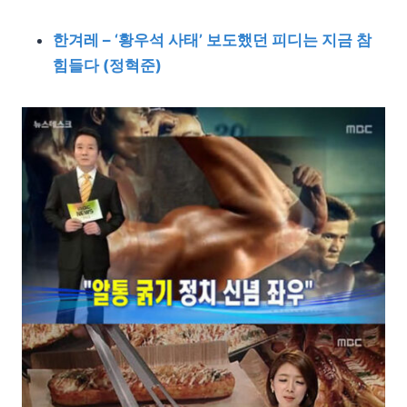
한겨레 – ‘황우석 사태’ 보도했던 피디는 지금 참
힘들다 (정혁준)