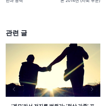
한과 능력
본 2014년 (사회 부문)
관련 글
‘계모’라서 저지른 범죈가: ‘정상 가족’ 프