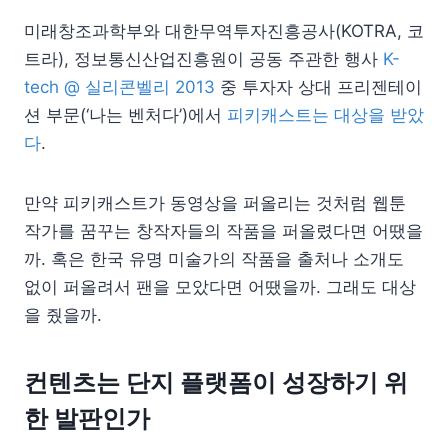
미래창조과학부와 대한무역투자진흥공사(KOTRA, 코
트라), 정보통신산업진흥원이 공동 주관한 행사
K-
tech @ 실리콘벨리 2013
중 투자자 상대 프리젠테이
션 부문(‘나는 벤처다’)에서
피키캐스트는 대상을 받았
다
.
만약 피키캐스트가 동영상을 퍼올리는 것처럼 웹툰
작가를 꿈꾸는 창작자들의 작품을 퍼올렸다면 어땠을
까. 혹은 한국 유명 미술가의 작품을 출처나 소개도
없이 퍼올려서 팬을 모았다면 어땠을까. 그래도 대상
을 줬을까.
컨텐츠는 단지 플랫폼이 성장하기 위
한 발판인가