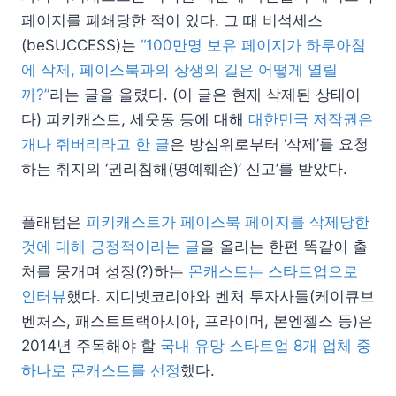
페이지를 폐쇄당한 적이 있다. 그 때 비석세스
(beSUCCESS)는
“100만명 보유 페이지가 하루아침
에 삭제, 페이스북과의 상생의 길은 어떻게 열릴
까?”
라는 글을 올렸다. (이 글은 현재 삭제된 상태이
다) 피키캐스트, 세웃동 등에 대해
대한민국 저작권은
개나 줘버리라고 한 글
은 방심위로부터 ‘삭제’를 요청
하는 취지의 ‘권리침해(명예훼손)’ 신고’를 받았다.
플래텀은
피키캐스트가 페이스북 페이지를 삭제당한
것에 대해 긍정적이라는 글
을 올리는 한편 똑같이 출
처를 뭉개며 성장(?)하는
몬캐스트는 스타트업으로
인터뷰
했다. 지디넷코리아와 벤처 투자사들(케이큐브
벤처스, 패스트트랙아시아, 프라이머, 본엔젤스 등)은
2014년 주목해야 할
국내 유망 스타트업 8개 업체 중
하나로 몬캐스트를 선정
했다.