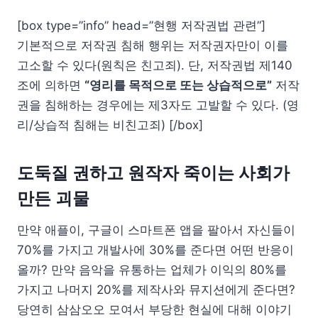
[box type=”info” head=”현행 저작권법 관련”]
기본적으로 저작권 침해 행위는 저작권자만이 이를
고소할 수 있다(원칙은 친고죄). 단, 저작권법 제140
조에 의하면
“영리를 목적으로 또는 상습적으로”
저작
권을 침해하는 경우에는 제3자도 고발할 수 있다. (영
리/상습적 침해는 비친고죄) [/box]
도둑질 권하고 원작자 죽이는 사회가
만든 괴물
만약 애플이, 구글이 스마트폰 앱을 팔아서 자신들이
70%를 가지고 개발사에 30%를 준다면 어떤 반응이
올까? 만약 음악을 유통하는 업체가 이익의 80%를
가지고 나머지 20%를 제작사와 뮤지션에게 준다면?
당연히 삼삼오오 모여서 부당한 현실에 대해 이야기