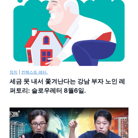
정치
|
컨텍스트 레터.
세금 못 내서 쫓겨난다는 강남 부자 노인 레
퍼토리: 슬로우레터 8월6일.