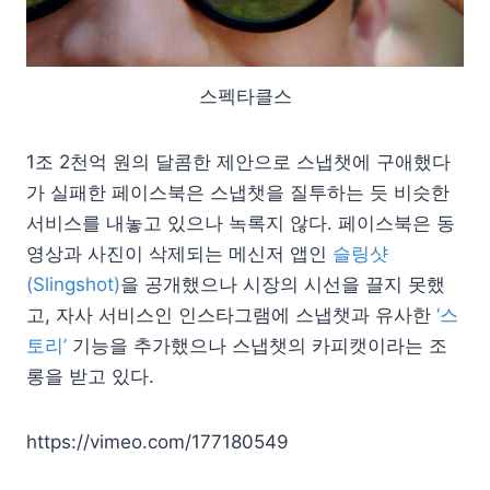
스펙타클스
1조 2천억 원의 달콤한 제안으로 스냅챗에 구애했다
가 실패한 페이스북은 스냅챗을 질투하는 듯 비슷한
서비스를 내놓고 있으나 녹록지 않다. 페이스북은 동
영상과 사진이 삭제되는 메신저 앱인
슬링샷
(Slingshot)
을 공개했으나 시장의 시선을 끌지 못했
고, 자사 서비스인 인스타그램에 스냅챗과 유사한
‘스
토리’
기능을 추가했으나 스냅챗의 카피캣이라는 조
롱을 받고 있다.
https://vimeo.com/177180549