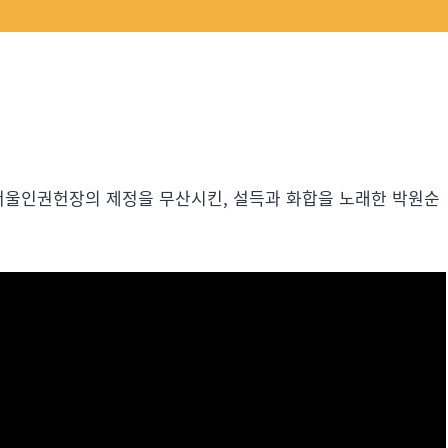
 서울인권헌장의 제정을 무산시킨, 설득과 화합을 노래한 박원순