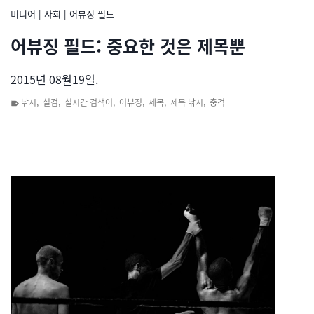
미디어
|
사회
|
어뷰징 필드
어뷰징 필드: 중요한 것은 제목뿐
2015년 08월19일.
낚시
,
실검
,
실시간 검색어
,
어뷰징
,
제목
,
제목 낚시
,
충격