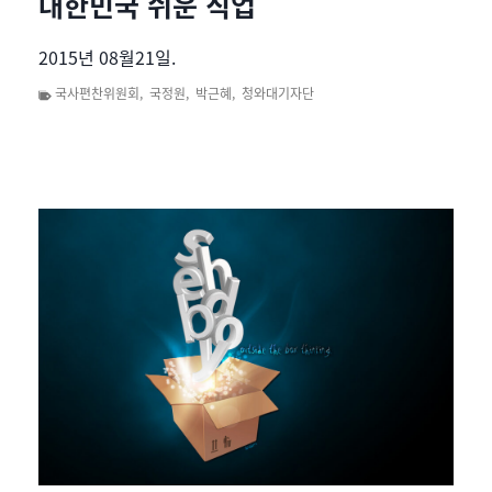
대한민국 쉬운 직업
2015년 08월21일.
국사편찬위원회
,
국정원
,
박근혜
,
청와대기자단