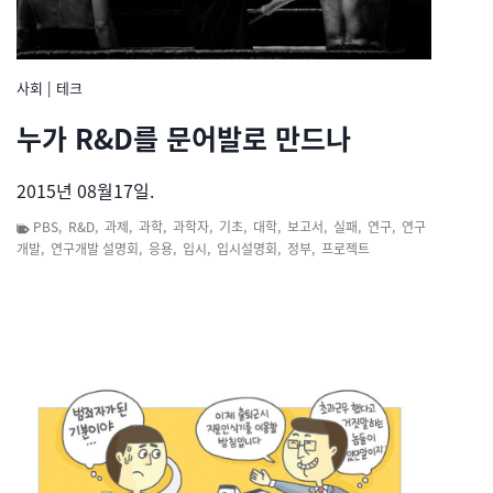
사회
|
테크
누가 R&D를 문어발로 만드나
2015년 08월17일.
PBS
,
R&D
,
과제
,
과학
,
과학자
,
기초
,
대학
,
보고서
,
실패
,
연구
,
연구
개발
,
연구개발 설명회
,
응용
,
입시
,
입시설명회
,
정부
,
프로젝트