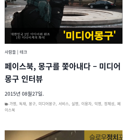
사람들
|
테크
페이스북, 몽구를 쫓아내다 – 미디어
몽구 인터뷰
2015년 08월27일.
가명
,
독재
,
몽구
,
미디어몽구
,
서비스
,
실명
,
이용자
,
익명
,
정체성
,
페
이스북