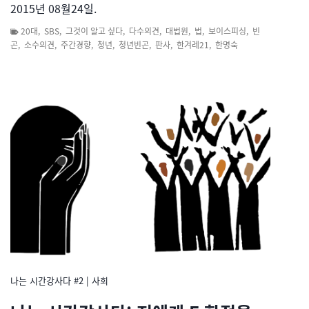
2015년 08월24일.
20대
,
SBS
,
그것이 알고 싶다
,
다수의견
,
대법원
,
법
,
보이스피싱
,
빈
곤
,
소수의견
,
주간경향
,
청년
,
청년빈곤
,
판사
,
한겨레21
,
한명숙
나는 시간강사다 #2
|
사회