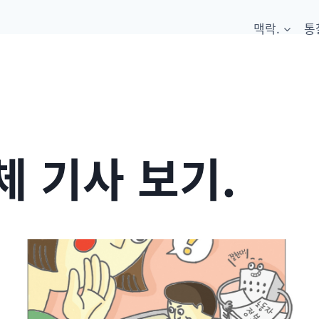
맥락.
통
 기사 보기.