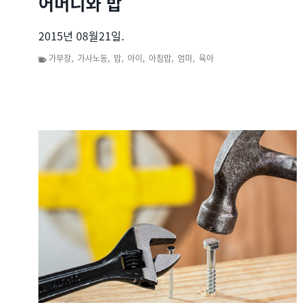
어머니와 밥
2015년 08월21일.
가부장
,
가사노동
,
밥
,
아이
,
아침밥
,
엄마
,
육아