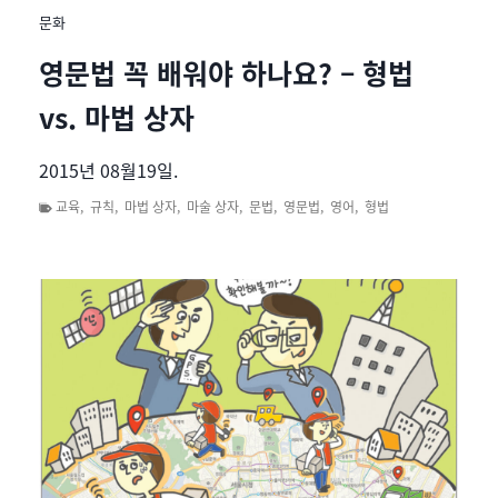
문화
영문법 꼭 배워야 하나요? – 형법
vs. 마법 상자
2015년 08월19일.
교육
,
규칙
,
마법 상자
,
마술 상자
,
문법
,
영문법
,
영어
,
형법