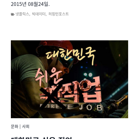
2015년 08월24일.
넷플릭스
,
빅데이터
,
허핑턴포스트
문화
|
사회