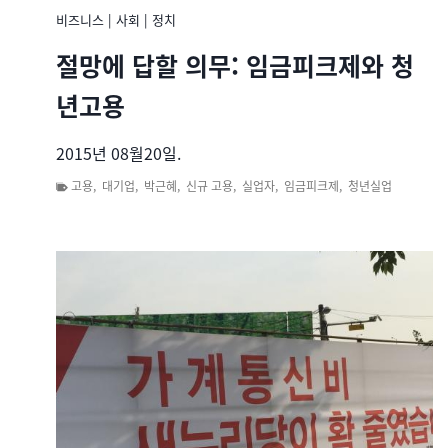
비즈니스
|
사회
|
정치
절망에 답할 의무: 임금피크제와 청
년고용
2015년 08월20일.
고용
,
대기업
,
박근혜
,
신규 고용
,
실업자
,
임금피크제
,
청년실업