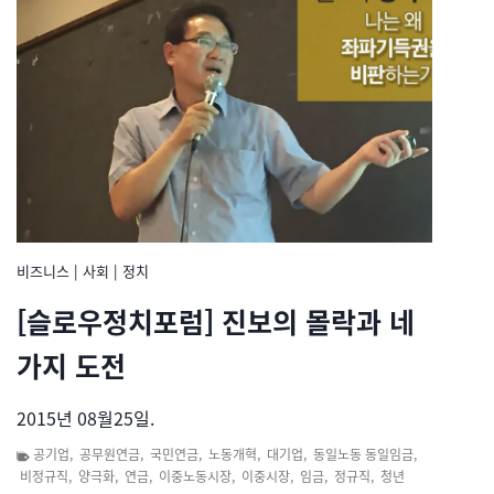
비즈니스
|
사회
|
정치
[슬로우정치포럼] 진보의 몰락과 네
가지 도전
2015년 08월25일.
공기업
,
공무원연금
,
국민연금
,
노동개혁
,
대기업
,
동일노동 동일임금
,
비정규직
,
양극화
,
연금
,
이중노동시장
,
이중시장
,
임금
,
정규직
,
청년