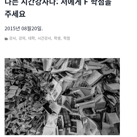
나는 시간강사다: 저에게 F 학점을
주세요
2015년 08월20일.
강사
,
강의
,
대학
,
시간강사
,
학생
,
학점