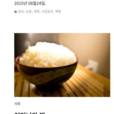
2015년 08월24일.
강사
,
논문
,
대학
,
시간강사
,
학생
사회