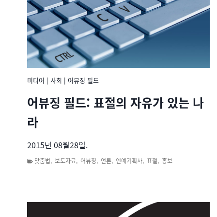
미디어
|
사회
|
어뷰징 필드
어뷰징 필드: 표절의 자유가 있는 나
라
2015년 08월28일.
맞춤법
,
보도자료
,
어뷰징
,
언론
,
연예기획사
,
표절
,
홍보