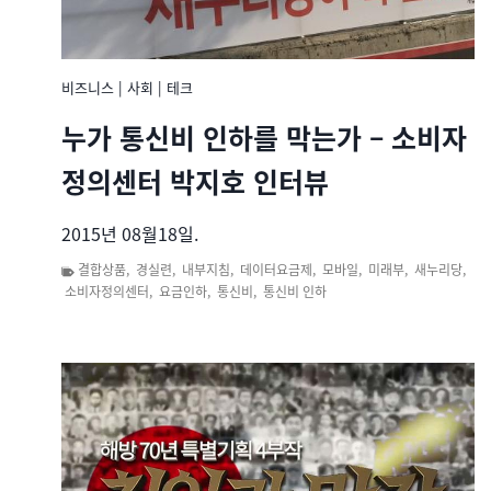
비즈니스
|
사회
|
테크
누가 통신비 인하를 막는가 – 소비자
정의센터 박지호 인터뷰
2015년 08월18일.
결합상품
,
경실련
,
내부지침
,
데이터요금제
,
모바일
,
미래부
,
새누리당
,
소비자정의센터
,
요금인하
,
통신비
,
통신비 인하