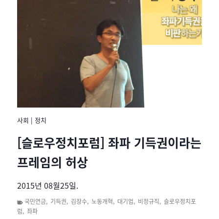
사회
|
정치
[슬로우정치포럼] 좌파 기득권이라는
프레임의 허상
2015년 08월25일.
국민연금
,
기득권
,
김장수
,
노동개혁
,
대기업
,
비정규직
,
슬로우정치포
럼
,
좌파