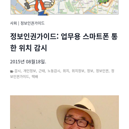
사회
|
정보인권가이드
정보인권가이드: 업무용 스마트폰 통
한 위치 감시
2015년 08월18일.
감시
,
개인정보
,
근태
,
노동감시
,
위치
,
위치정보
,
정보
,
정보인권
,
정
보인권가이드
,
택배