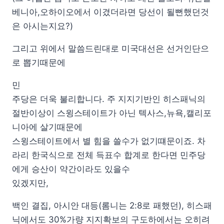
베니아,오하이오에서 이겼더라면 당선이 될뻔했던것
은 아시는지요?)
그리고 위에서 말씀드린대로 미국대선은 선거인단으
로 뽑기때문에
민
주당은 더욱 불리합니다. 주 지지기반인 히스패닉의
절반이상이 스윙스테이트가 아닌 텍사스,뉴욕,캘리포
니아에 살기때문에
스윙스테이트에서 별 힘을 쓸수가 없기떄문이죠. 차
라리 한국식으로 전체 득표수 합계로 한다면 민주당
에게 승산이 약간이라도 있을수
있겠지만,
백인 결집, 아시안 대등(롬니는 2:8로 패했던), 히스패
닉에서도 30%가량 지지확보의 구도하에서는 오히려