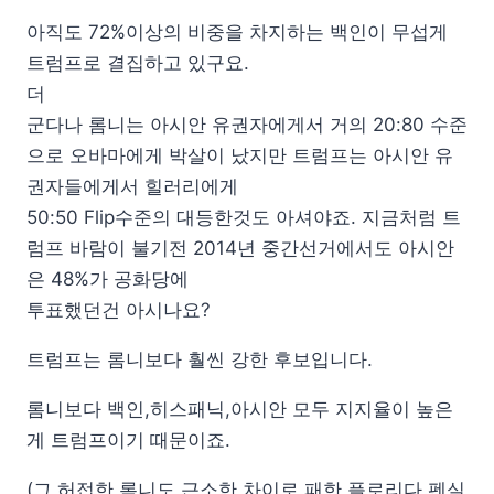
아직도 72%이상의 비중을 차지하는 백인이 무섭게
트럼프로 결집하고 있구요.
더
군다나 롬니는 아시안 유권자에게서 거의 20:80 수준
으로 오바마에게 박살이 났지만 트럼프는 아시안 유
권자들에게서 힐러리에게
50:50 Flip수준의 대등한것도 아셔야죠. 지금처럼 트
럼프 바람이 불기전 2014년 중간선거에서도 아시안
은 48%가 공화당에
투표했던건 아시나요?
트럼프는 롬니보다 훨씬 강한 후보입니다.
롬니보다 백인,히스패닉,아시안 모두 지지율이 높은
게 트럼프이기 때문이죠.
(그 허접한 롬니도 근소한 차이로 패한 플로리다,펜실