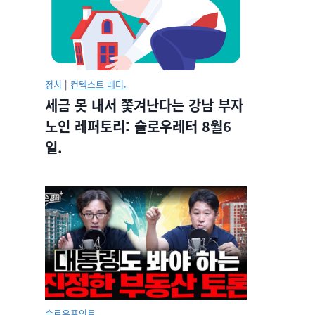
정치
|
컨텍스트 레터.
세금 못 내서 쫓겨난다는 강남 부자
노인 레퍼토리: 슬로우레터 8월6
일.
슬로우포인트