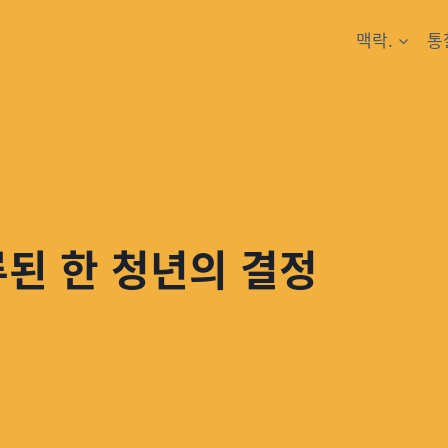
맥락.
통
류된 한 청년의 결정