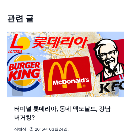
관련 글
터미널 롯데리아, 동네 맥도날드, 강남
버거킹?
장혜식
2015년 03월24일.