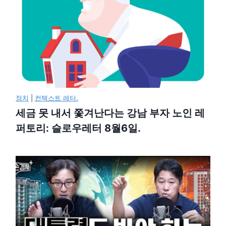
정치
|
컨텍스트 레터.
세금 못 내서 쫓겨난다는 강남 부자 노인 레
퍼토리: 슬로우레터 8월6일.