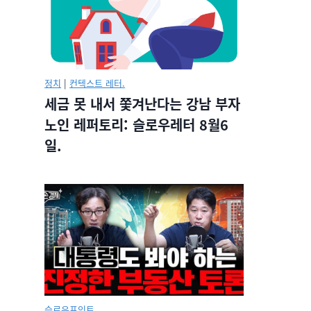
정치
|
컨텍스트 레터.
세금 못 내서 쫓겨난다는 강남 부자
노인 레퍼토리: 슬로우레터 8월6
일.
슬로우포인트