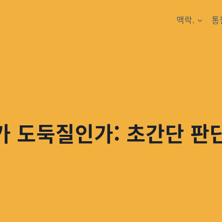
맥락.
통
가 도둑질인가: 초간단 판