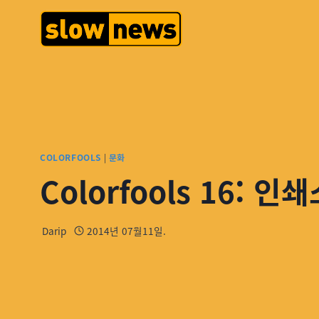
COLORFOOLS
|
문화
Colorfools 16: 
Darip
2014년 07월11일.