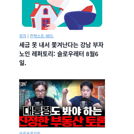
정치
|
컨텍스트 레터.
세금 못 내서 쫓겨난다는 강남 부자
노인 레퍼토리: 슬로우레터 8월6
일.
슬로우포인트