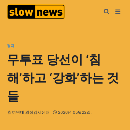
정치
무투표 당선이 ‘침
해’하고 ‘강화’하는 것
들
참여연대 의정감시센터
2026년 05월22일.