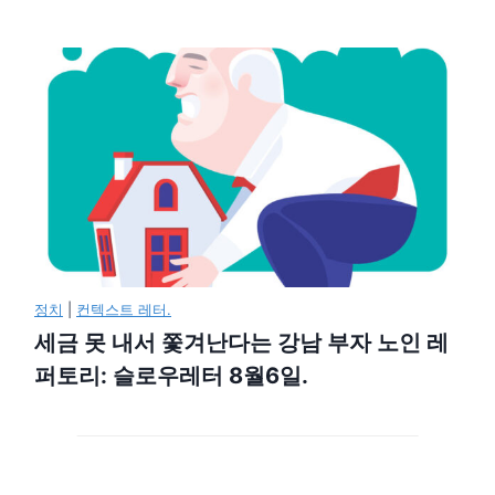
정치
|
컨텍스트 레터.
세금 못 내서 쫓겨난다는 강남 부자 노인 레
퍼토리: 슬로우레터 8월6일.