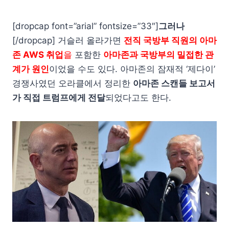
[dropcap font=”arial” fontsize=”33″]
그러나
[/dropcap] 거슬러 올라가면
전직 국방부 직원의 아마
존 AWS 취업
을
포함한
아마존과 국방부의 밀접한 관
계가 원인
이었을 수도 있다. 아마존의 잠재적 ‘제다이’
경쟁사였던 오라클에서 정리한
아마존 스캔들 보고서
가 직접 트럼프에게 전달
되었다고도 한다.