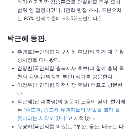
욱이 이기지만 김종훈으로 단일화할 경우 오차
범위 안 접전이었다. (전화 면접 조사, 표본오차
는 95% 신뢰수준에 ±3.5%포인트다.)
박근혜 등판.
추경호(국민의힘 대구시장 후보)와 함께 대구 칠
성시장을 다녀왔다.
김영환(국민의힘 충북지사 후보)과 함께 충북 옥
천의 육영수(박정희 부인) 생가를 방문한다.
이장우(국민의힘 대전시장 후보) 캠프도 방문한
다.
박근혜(전 대통령)의 방문이 도움이 될까. 한겨레
는 “
수도권, 중도층 유권자들의 반발을 불러 올
것이라는 시각도 있다”
고 지적했다.
유영하(국민의힘 의원)는 “부산, 울산, 대구는 다