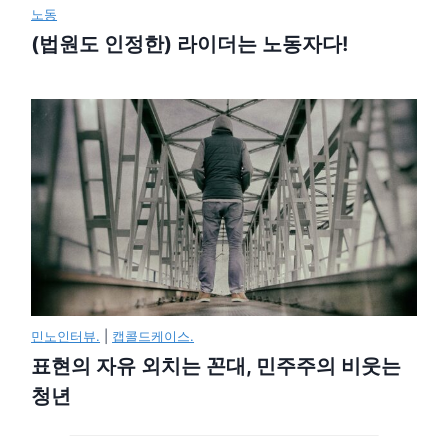
노동
(법원도 인정한) 라이더는 노동자다!
민노인터뷰.
|
캡콜드케이스.
표현의 자유 외치는 꼰대, 민주주의 비웃는
청년