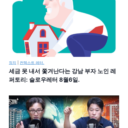
정치
|
컨텍스트 레터.
세금 못 내서 쫓겨난다는 강남 부자 노인 레
퍼토리: 슬로우레터 8월6일.