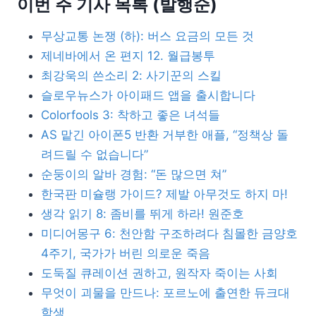
이번 주 기사 목록 (발행순)
무상교통 논쟁 (하): 버스 요금의 모든 것
제네바에서 온 편지 12. 월급봉투
최강욱의 쓴소리 2: 사기꾼의 스킬
슬로우뉴스가 아이패드 앱을 출시합니다
Colorfools 3: 착하고 좋은 녀석들
AS 맡긴 아이폰5 반환 거부한 애플, “정책상 돌
려드릴 수 없습니다”
순둥이의 알바 경험: “돈 많으면 쳐”
한국판 미슐랭 가이드? 제발 아무것도 하지 마!
생각 읽기 8: 좀비를 뛰게 하라! 원준호
미디어몽구 6: 천안함 구조하려다 침몰한 금양호
4주기, 국가가 버린 의로운 죽음
도둑질 큐레이션 권하고, 원작자 죽이는 사회
무엇이 괴물을 만드나: 포르노에 출연한 듀크대
학생