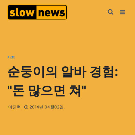
사회
순둥이의 알바 경험:
"돈 많으면 쳐"
이진혁
2014년 04월02일.