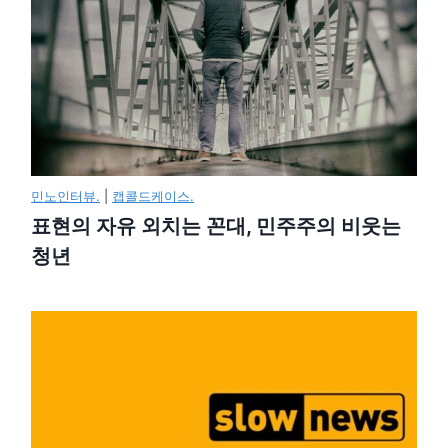
민노인터뷰.
|
캡콜드케이스.
표현의 자유 외치는 꼰대, 민주주의 비웃는
청년