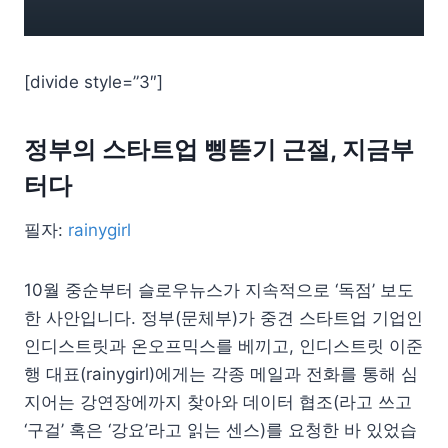
[divide style=”3″]
정부의 스타트업 삥뜯기 근절, 지금부
터다
필자:
rainygirl
10월 중순부터 슬로우뉴스가 지속적으로 ‘독점’ 보도
한 사안입니다. 정부(문체부)가 중견 스타트업 기업인
인디스트릿과 온오프믹스를 베끼고, 인디스트릿 이준
행 대표(rainygirl)에게는 각종 메일과 전화를 통해 심
지어는 강연장에까지 찾아와 데이터 협조(라고 쓰고
‘구걸’ 혹은 ‘강요’라고 읽는 센스)를 요청한 바 있었습