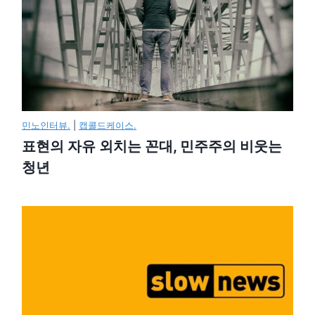
민노인터뷰.
|
캡콜드케이스.
표현의 자유 외치는 꼰대, 민주주의 비웃는
청년