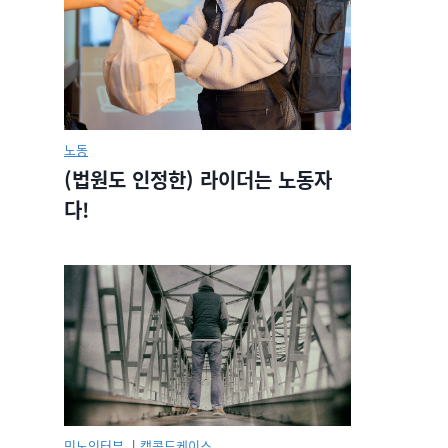
노동
(법원도 인정한) 라이더는 노동자
다!
민노인터뷰.
|
캡콜드케이스.