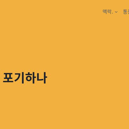
맥락.
통
호 포기하나