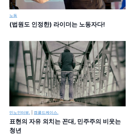
노동
(법원도 인정한) 라이더는 노동자다!
민노인터뷰.
|
캡콜드케이스.
표현의 자유 외치는 꼰대, 민주주의 비웃는
청년