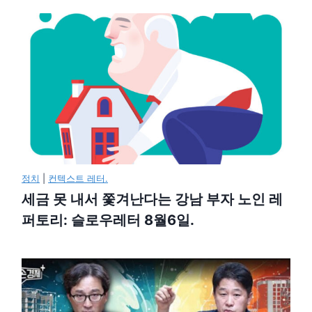
정치
|
컨텍스트 레터.
세금 못 내서 쫓겨난다는 강남 부자 노인 레
퍼토리: 슬로우레터 8월6일.