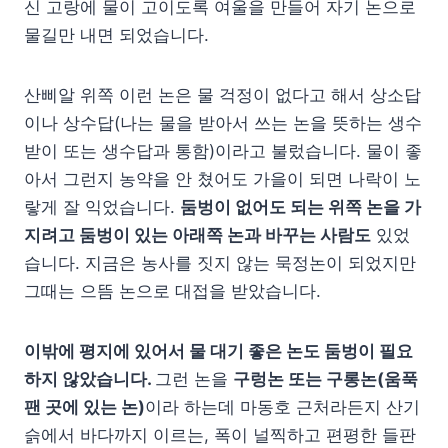
신 고랑에 물이 고이도록 여울을 만들어 자기 논으로
물길만 내면 되었습니다.
산삐알 위쪽 이런 논은 물 걱정이 없다고 해서 상소답
이나 상수답(나는 물을 받아서 쓰는 논을 뜻하는 생수
받이 또는 생수답과 통함)이라고 불렀습니다. 물이 좋
아서 그런지 농약을 안 쳤어도 가을이 되면 나락이 노
랗게 잘 익었습니다.
둠벙이 없어도 되는 위쪽 논을 가
지려고 둠벙이 있는 아래쪽 논과 바꾸는 사람도
있었
습니다. 지금은 농사를 짓지 않는 묵정논이 되었지만
그때는 으뜸 논으로 대접을 받았습니다.
이밖에 평지에 있어서 물 대기 좋은 논도 둠벙이 필요
하지 않았습니다.
그런 논을
구렁논 또는 구롱논(움푹
팬 곳에 있는 논)
이라 하는데 마동호 근처라든지 산기
슭에서 바다까지 이르는, 폭이 널찍하고 편평한 들판