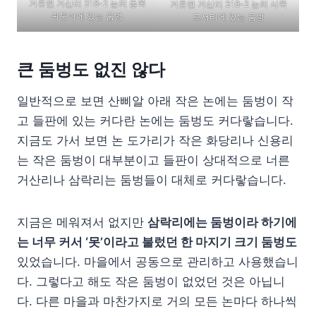
거류면 거산리 318-2 논의 동쪽
거류면 거산리 318-2 논의 서쪽
귀퉁이에 있는 둠벙.
모서리에 있는 둠벙
큰 둠벙도 없진 않다
일반적으로 보면 산삐알 아래 작은 논에는 둠벙이 작
고 들판에 있는 커다란 논에는 둠벙도 커다랗습니다.
지금도 가서 보면 논 도가리가 작은 화당리나 신용리
는 작은 둠벙이 대부분이고 들판이 상대적으로 너른
거산리나 삼락리는 둠벙들이 대체로 커다랗습니다.
지금은 메워져서 없지만
삼락리에는 둠벙이라 하기에
는 너무 커서 ‘못’이라고 불렀던 한 마지기 크기 둠벙도
있었습니다. 마을에서 공동으로 관리하고 사용했습니
다. 그렇다고 해도 작은 둠벙이 없었던 것은 아닙니
다. 다른 마을과 마찬가지로 거의 모든 논마다 하나씩