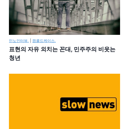
민노인터뷰.
|
캡콜드케이스.
표현의 자유 외치는 꼰대, 민주주의 비웃는
청년