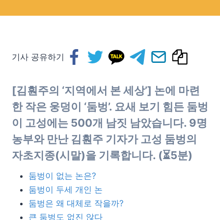
기사 공유하기
[김훤주의 ‘지역에서 본 세상’] 논에 마련
한 작은 웅덩이 ‘둠벙’. 요새 보기 힘든 둠벙
이 고성에는 500개 남짓 남았습니다. 9명
농부와 만난 김훤주 기자가 고성 둠벙의
자초지종(시말)을 기록합니다. (⏳5분)
둠벙이 없는 논은?
둠벙이 두세 개인 논
둠벙은 왜 대체로 작을까?
큰 둠벙도 없진 않다