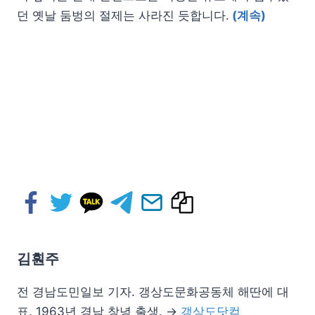
던 옛날 둠벙의 절제는 사라진 듯합니다.
(계속)
김훤주
전 경남도민일보 기자. 갱상도문화공동체 해딴에 대
표. 1963년 경남 창녕 출생. →
갱상도닷컴