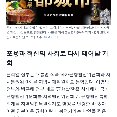
우리나라에서도 수입한 일본의 ‘고향사랑기부제’. 사실 애향심보다는 지자체
별 가성비 상품으로 경쟁한다. 사진은 미야코노조시(규슈 지역 시)의 고향사
랑기부품목인 와규와 소주.
야코노조시
.
포용과 혁신의 사회로 다시 태어날 기
회
윤석열 정부는 대통령 직속 국가균형발전위원회와 자
치분권위원회를 지방시대위원회로 통합했다. 이명박
정부와 박근혜 정부 때도 ‘균형발전’을 삭제해서 국가
균형발전위원회를 지역발전위원회로, 균형발전특별
회계를 지역발전특별회계로 명칭을 변경한 바 있다.
어떤 명분이든 균형이란 나눠먹기라는 낙인을 찍은