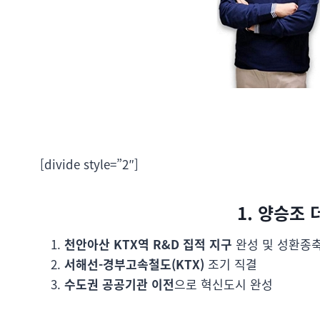
[divide style=”2″]
1. 양승조
천안아산 KTX역 R&D 집적 지구
완성 및 성환종
서해선-경부고속철도(KTX)
조기 직결
수도권 공공기관 이전
으로 혁신도시 완성