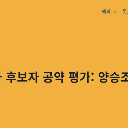
맥락.
통
 후보자 공약 평가: 양승