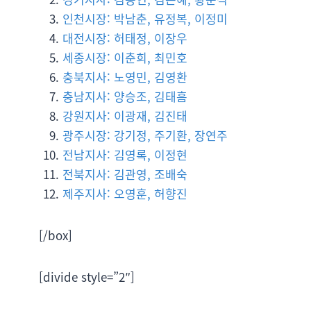
인천시장: 박남춘, 유정복, 이정미
대전시장: 허태정, 이장우
세종시장: 이춘희, 최민호
충북지사: 노영민, 김영환
충남지사: 양승조, 김태흠
강원지사: 이광재, 김진태
광주시장: 강기정, 주기환, 장연주
전남지사: 김영록, 이정현
전북지사: 김관영, 조배숙
제주지사: 오영훈, 허향진
[/box]
[divide style=”2″]