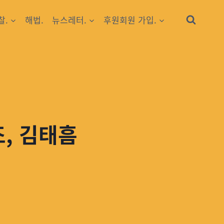
찰.
해법.
뉴스레터.
후원회원 가입.
조, 김태흠