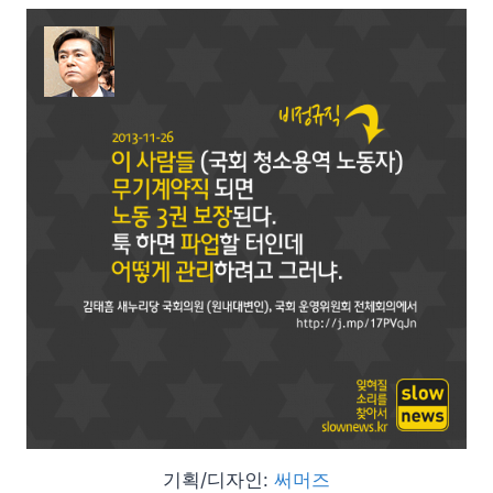
기획/디자인:
써머즈