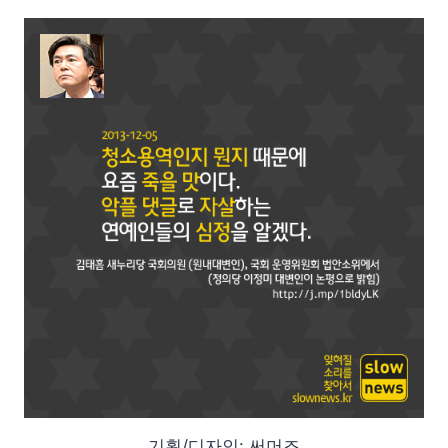
기획/디자인: 써머즈