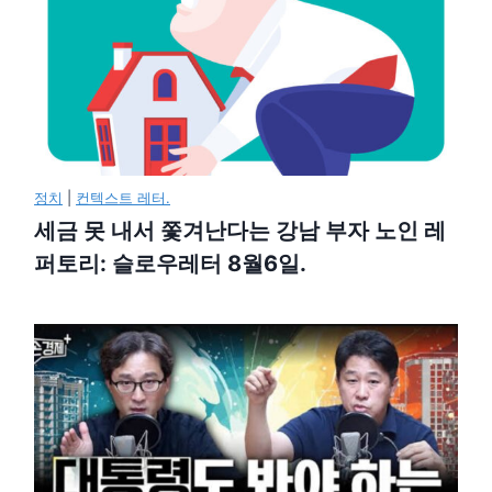
정치
|
컨텍스트 레터.
세금 못 내서 쫓겨난다는 강남 부자 노인 레
퍼토리: 슬로우레터 8월6일.