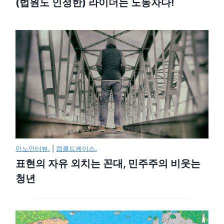
(법원도 인정한) 라이더는 노동자다!
민노인터뷰.
|
캡콜드케이스.
표현의 자유 외치는 꼰대, 민주주의 비웃는
청년