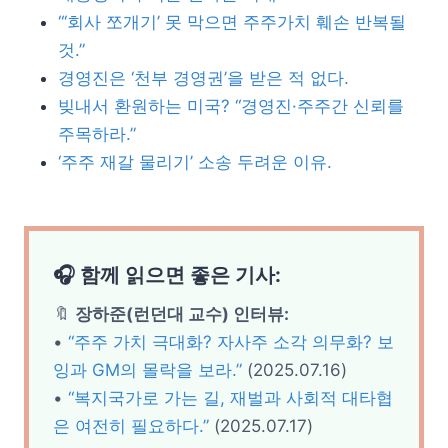
“‘회사 쪼개기’ 못 막으면 주주가치 훼손 반복될
것.”
경영진은 ‘천부 경영권’을 받은 적 없다.
빚내서 환원하는 미국? “경영진·주주간 신뢰를
주목하라.”
‘주주 재갈 물리기’ 소송 두려운 이유.
🎧 함께 읽으면 좋은 기사:
🔖
장하준(런던대 교수) 인터뷰:
•
“주주 가치 극대화? 자사주 소각 의무화? 보
잉과 GM의 몰락을 보라.”
(2025.07.16)
•
“복지국가로 가는 길, 재벌과 사회적 대타협
은 여전히 필요하다.”
(2025.07.17)