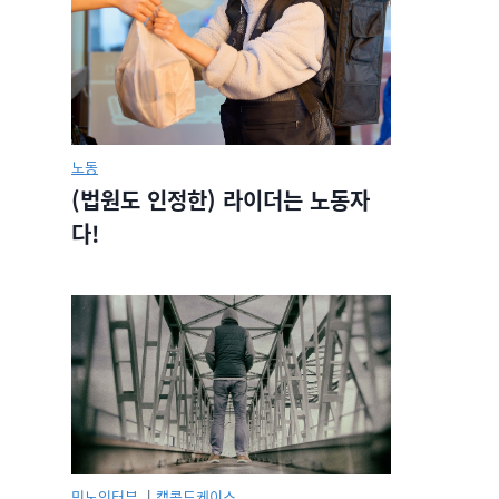
노동
(법원도 인정한) 라이더는 노동자
다!
민노인터뷰.
|
캡콜드케이스.