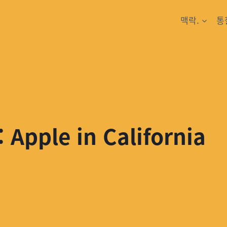
맥락.
통
ple in California