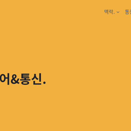
맥락.
통
어&통신.