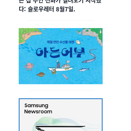
는 집 주인 전화가 걸려오기 시작했
다: 슬로우레터 8월7일.