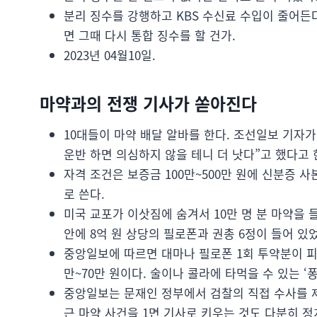
분리 징수를 강행하고 KBS 수신료 수입이 줄어든
면 그때 다시 통합 징수를 할 건가.
2023년 04월10일.
마약과의 전쟁 기사가 쏟아진다
10대들이 마약 배달 알바를 한다. 조선일보 기자
운반 하면 의심하지 않을 테니 더 낫다”고 했다고 
자격 조건은 보증금 100만~500만 원에 신분증 
로 쓴다.
미국 교포가 이삿짐에 숨겨서 10만 명 분 마약을
안에 8억 원 상당의 필로폰과 권총 6정이 들어 있
중앙일보에 따르면 대마나 필로폰 1회 투약분이 피자나
만~70만 원이다. 술이나 콜라에 타먹을 수 있는 ‘
중앙일보는 문재인 정부에서 검찰의 직접 수사를 
근 마약 사건을 1면 기사로 키우는 것도 다분히 정