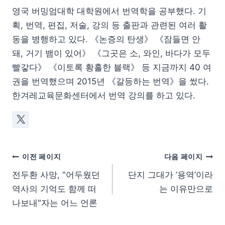
영국 버밍엄대학 대학원에서 번역학을 공부했다. 기
획, 번역, 편집, 저술, 강의 등 출판과 관련된 여러 활
동을 병행하고 있다. 《논증의 탄생》 《잠들면 안
돼, 거기 뱀이 있어》 《그곳은 소, 와인, 바다가 모두
빨갛다》 《이토록 황홀한 블랙》 등 지금까지 40 여
권을 번역했으며 2015년 《갈등하는 번역》을 썼다.
한겨레교육문화센터에서 번역 강의를 하고 있다.
이전 페이지
다음 페이지
전두환 사망, "어두웠던
단지 그대가 ‘용역’이라
역사의 기억도 함께 떠
는 이유만으로
나보내"자는 어느 언론